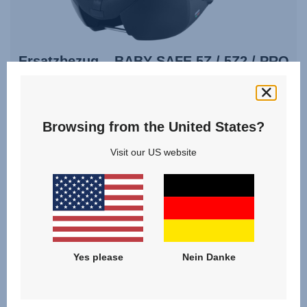
Ersatzbezug – BABY-SAFE 5Z / 5Z2 / PRO
0.0
(0)
Browsing from the United States?
Visit our US website
64,90 €
ZUM PRODUKT
Yes please
Nein Danke