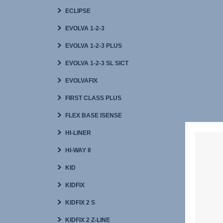
ECLIPSE
EVOLVA 1-2-3
EVOLVA 1-2-3 PLUS
EVOLVA 1-2-3 SL SICT
EVOLVAFIX
FIRST CLASS PLUS
FLEX BASE ISENSE
HI-LINER
HI-WAY II
KID
KIDFIX
KIDFIX 2 S
KIDFIX 2 Z-LINE