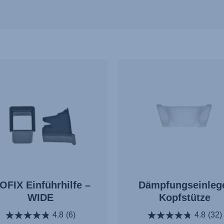
OFIX Einführhilfe –
Dämpfungseinleg
WIDE
Kopfstütze
4.8
(6)
4.8
(32)