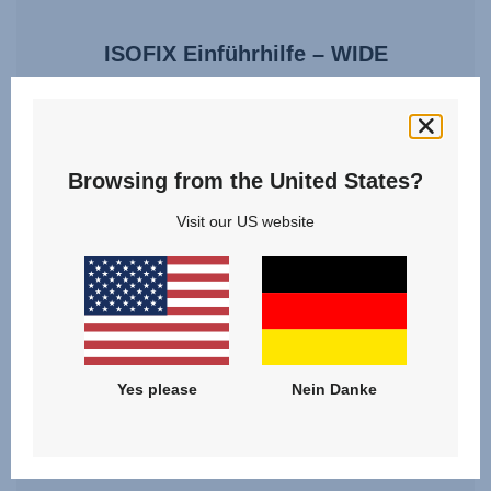
ISOFIX Einführhilfe – WIDE
4.8
(6)
Browsing from the United States?
Visit our US website
15,00 €
ZUM PRODUKT
Yes please
Nein Danke