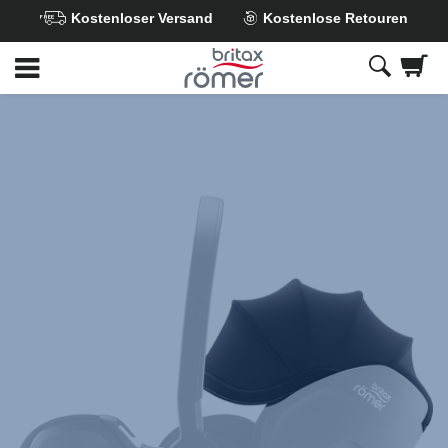
Kostenloser Versand
Kostenlose Retouren
Zum
Hauptinhalt
springen
Britax
Sonnenverdeck
–
BABY-
SAFE
5Z
/
5Z2
/
PRO
Galaxy
Black,
1