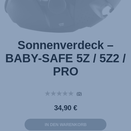
von
1
Sonnenverdeck –
BABY-SAFE 5Z / 5Z2 /
PRO
(0)
Kein
Beurteilungswert.
Link
34,90 €
auf
derselben
Seite.
IN DEN WARENKORB