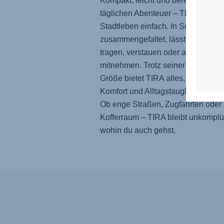
Kompakt, leicht und bereit für dein
täglichen Abenteuer –
TIRA
macht 
Stadtleben einfach. In Sekunden kl
zusammengefaltet, lässt er sich m
tragen, verstauen oder auf Reisen
mitnehmen. Trotz seiner kompakte
Größe bietet TIRA alles, was du für
Komfort und Alltagstauglichkeit ben
Ob enge Straßen, Zugfahrten oder
Kofferraum –
TIRA
bleibt unkompliz
wohin du auch gehst.