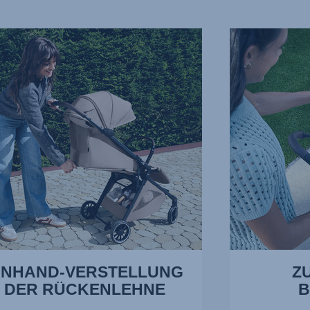
ND-
ZUSÄTZLICHE
ELLUNG
BELÜFTUNG,
3
NLEHNE,
von
17
INHAND-VERSTELLUNG
Z
DER RÜCKENLEHNE
B