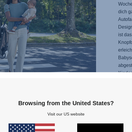
Woche
dich g
Autof
Desig
ist da
Knopfd
erleic
Babysc
abges
Kinde
Leben 
bereit.
Browsing from the United States?
Visit our US website
AS