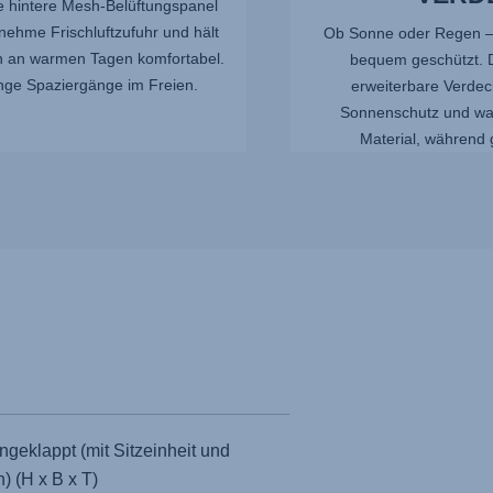
te hintere Mesh-Belüftungspanel
nehme Frischluftzufuhr und hält
Ob Sonne oder Regen – 
h an warmen Tagen komfortabel.
bequem geschützt. D
ange Spaziergänge im Freien.
erweiterbare Verdec
Sonnenschutz und w
Material, während 
eklappt (mit Sitzeinheit und
) (H x B x T)