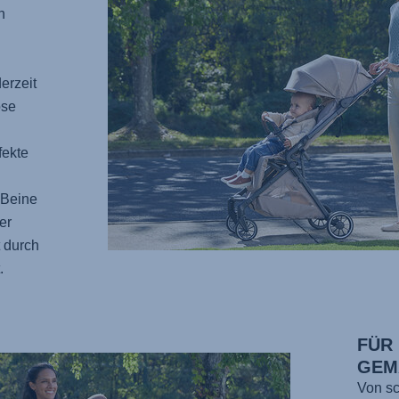
n
erzeit
ose
fekte
 Beine
er
 durch
.
FÜR
GEM
Von sc