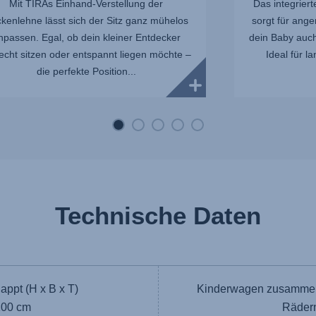
Mit TIRAs Einhand-Verstellung der
Das integrier
kenlehne lässt sich der Sitz ganz mühelos
sorgt für ange
npassen. Egal, ob dein kleiner Entdecker
dein Baby auc
echt sitzen oder entspannt liegen möchte –
Ideal für l
die perfekte Position...
Technische Daten
ppt (H x B x T)
Kinderwagen zusammeng
100 cm
Rädern