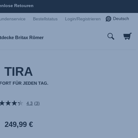
enlose Retouren
Deutsch
undenservice
Bestellstatus
Login/Registrieren
tdecke Britax Römer
TIRA
ORT FÜR JEDEN TAG.
4.3
(3)
3
Bewertungen
lesen.
Link
249,99 €
auf
derselben
Seite.