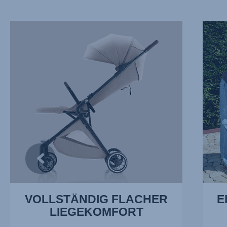
VOLLSTÄNDIG
EINHA
FLACHER
VERST
LIEGEKOMFORT,
DER
1
RÜCKE
von
2
17
von
17
VOLLSTÄNDIG FLACHER
E
LIEGEKOMFORT