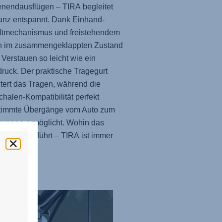
nendausflügen –
TIRA
begleitet
anz entspannt. Dank Einhand-
altmechanismus und freistehendem
n im zusammengeklappten Zustand
s Verstauen so leicht wie ein
ruck. Der praktische Tragegurt
htert das Tragen, während die
halen-Kompatibilität perfekt
timmte Übergänge vom Auto zum
rwagen ermöglicht. Wohin das
dich auch führt –
TIRA
ist immer