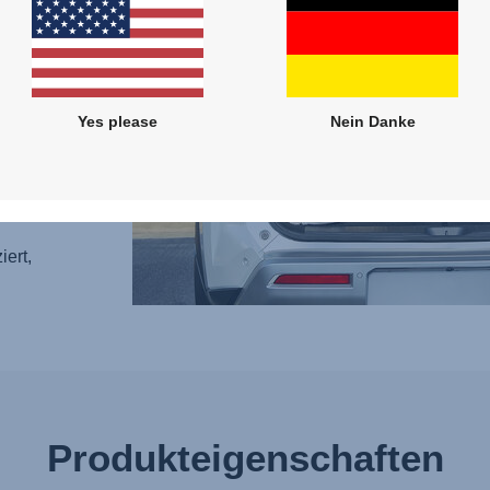
e
das
ein
ühelos
Yes please
Nein Danke
n
ötigst.
iert,
Produkteigenschaften