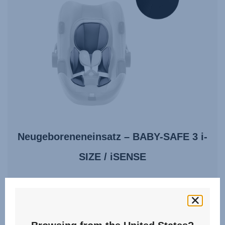
Neugeboreneneinsatz – BABY-SAFE 3 i-
SIZE / iSENSE
0.0
(0)