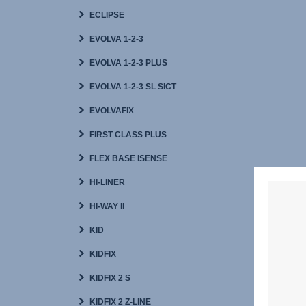
ECLIPSE
EVOLVA 1-2-3
EVOLVA 1-2-3 PLUS
EVOLVA 1-2-3 SL SICT
EVOLVAFIX
FIRST CLASS PLUS
FLEX BASE ISENSE
HI-LINER
HI-WAY II
KID
KIDFIX
KIDFIX 2 S
KIDFIX 2 Z-LINE