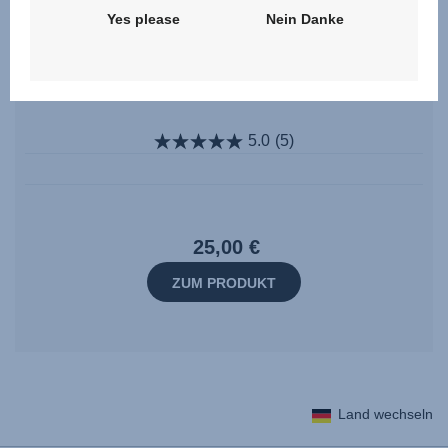
Yes please
Nein Danke
Dämpfungseinleger Set – ECLIPSE /
FIRST CLASS
5.0
(5)
25,00 €
ZUM PRODUKT
Land wechseln