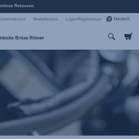
enlose Retouren
Deutsch
undenservice
Bestellstatus
Login/Registrieren
tdecke Britax Römer