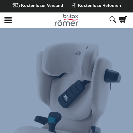
Kostenloser Versand
Kostenlose Retouren
Zum
Hauptinhalt
springen
Britax
Sommerbezug
–
KIDFIX
Family
Moonbeam,
1
von
1