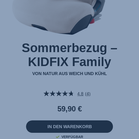
Sommerbezug –
KIDFIX Family
VON NATUR AUS WEICH UND KÜHL
4.8
(4)
4
Bewertungen
lesen.
59,90 €
Link
auf
derselben
Seite.
IN DEN WARENKORB
VERFÜGBAR