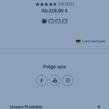
4.6
(411)
Aktueller
Ab
219,90 €
Preis
Land wechseln
Folge uns
Unsere Produkte