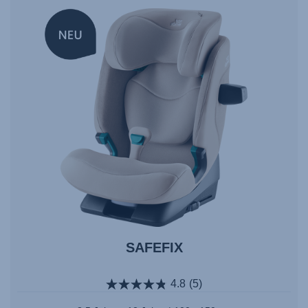
NEW
SAFEFIX
4.8
(5)