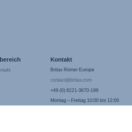
bereich
Kontakt
Britax Römer Europe
ntakt
contact@britax.com
+49 (0) 8221-3670-199
Montag – Freitag 10:00 bis 12:00