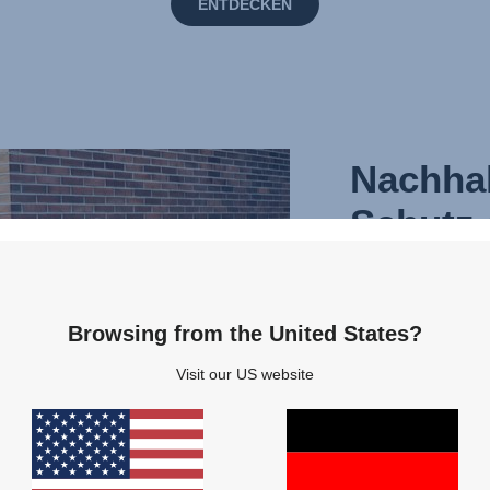
ENTDECKEN
Nachhal
Schutz 
und uns
Das Thema Sicherhe
Browsing from the United States?
Unser Ziel ist es,
und einfach zu be
Visit our US website
Kinderwagen anzu
Kindern weltweit 
wie die Welt, in d