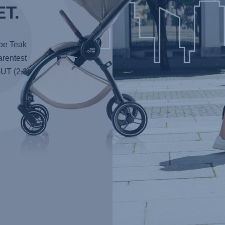
T.
be Teak
arentest
UT (2,3)