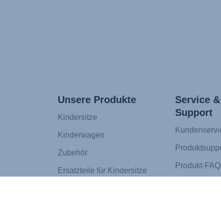
Unsere Produkte
Service &
Support
Kindersitze
Kundenservi
Kinderwagen
Produktsuppo
Zubehör
Produkt-FAQ
Ersatzteile für Kindersitze
Zahlung
Ersatzteile für Kinderwagen
Versand
FIT FINDER®
Rücksendun