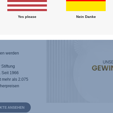
MEHR ERFAHR
Yes please
Nein Danke
e
gen werden
 Stiftung
 Seit 1966
t mehr als 2.075
cherpreisen
KTE ANSEHEN