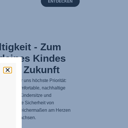
ENTDECKEN
tigkeit - Zum
deines Kindes
erer Zukunft
it hat für uns höchste Priorität:
 sichere, komfortable, nachhaltige
dienende Kindersitze und
bieten. Die Sicherheit von
liegt uns gleichermaßen am Herzen
er sie aufwachsen.