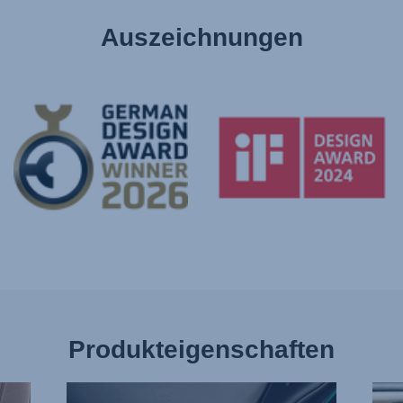
Auszeichnungen
Produkteigenschaften
EINZELNE
WEN