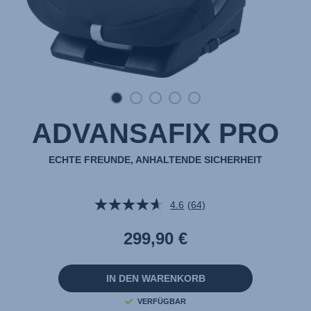
ADVANSAFIX PRO
ECHTE FREUNDE, ANHALTENDE SICHERHEIT
4.6
(64)
64
Bewertungen
lesen.
299,90 €
Link
auf
derselben
Seite.
IN DEN WARENKORB
VERFÜGBAR