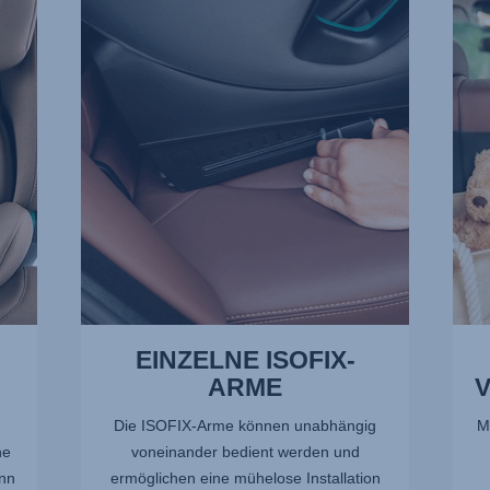
ISOFIX-
VERL
ARME,
2
1
von
von
13
13
EINZELNE ISOFIX-
ARME
Die ISOFIX-Arme können unabhängig
M
ne
voneinander bedient werden und
nn
ermöglichen eine mühelose Installation