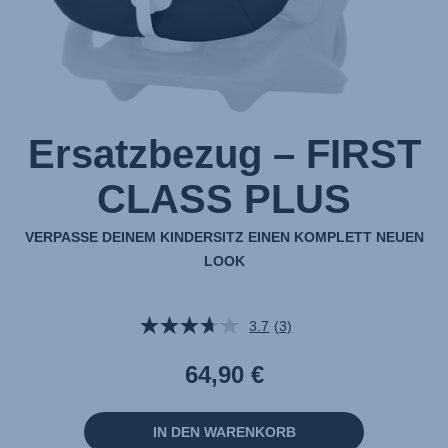
Ersatzbezug – FIRST
CLASS PLUS
VERPASSE DEINEM KINDERSITZ EINEN KOMPLETT NEUEN
LOOK
3.7
(3)
3
Bewertungen
lesen.
64,90 €
Link
auf
derselben
Seite.
IN DEN WARENKORB