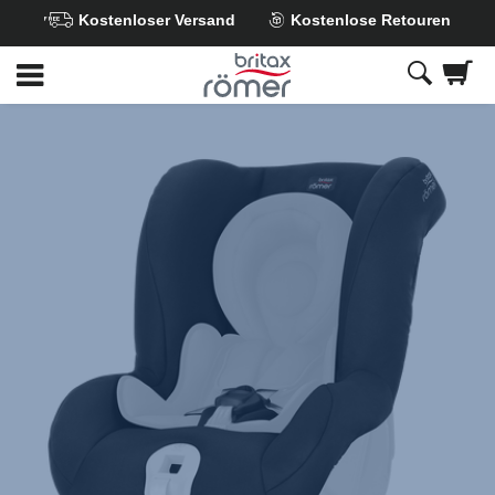
Kostenloser Versand
Kostenlose Retouren
Zum
Hauptinhalt
springen
Britax
Ersatzbezug
–
FIRST
CLASS
PLUS
Cosmos
Black,
1
von
1