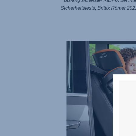
* Bislang sicherster KIDFIX bei int
Sicherheitstests, Britax Römer 202