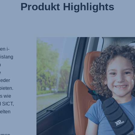
Produkt Highlights
en i-
islang
n
e
jeder
ieten.
s wie
 SICT,
elten