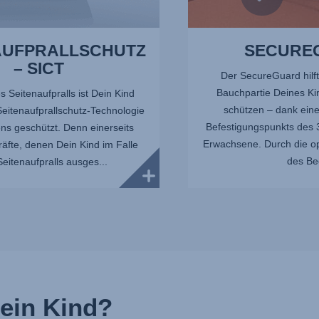
AUFPRALLSCHUTZ
SECURE
– SICT
Der SecureGuard hilft
Bauchpartie Deines Ki
s Seitenaufpralls ist Dein Kind
schützen – dank eine
eitenaufprallschutz-Technologie
Befestigungspunkts des 3
ns geschützt. Denn einerseits
Erwachsene. Durch die op
äfte, denen Dein Kind im Falle
des Bec
Seitenaufpralls ausges...
mein Kind?