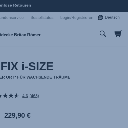
enlose Retouren
Deutsch
undenservice
Bestellstatus
Login/Registrieren
tdecke Britax Römer
FIX i-SIZE
ER ORT* FÜR WACHSENDE TRÄUME
4.6
(468)
468
Bewertungen
lesen.
Link
229,90 €
auf
derselben
Seite.