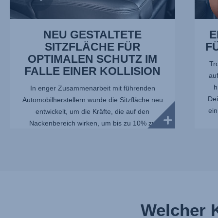
10
NEU GESTALTETE
E
SITZFLÄCHE FÜR
F
OPTIMALEN SCHUTZ IM
Tr
FALLE EINER KOLLISION
auf
h
In enger Zusammenarbeit mit führenden
Dei
Automobilherstellern wurde die Sitzfläche neu
ein
entwickelt, um die Kräfte, die auf den
Nackenbereich wirken, um bis zu 10% zu
verringern.*Interne Britax-Tests mit einem Q10-
Dummy,...
Welcher K