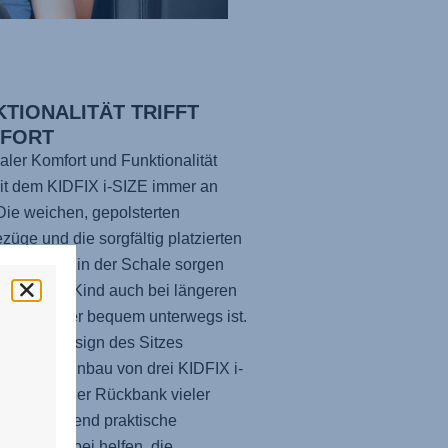
KTIONALITÄT TRIFFT
FORT
ler Komfort und Funktionalität
it dem KIDFIX i-SIZE immer an
Die weichen, gepolsterten
ezüge und die sorgfältig platzierten
ungslöcher in der Schale sorgen
 dass Dein Kind auch bei längeren
hrten immer bequem unterwegs ist.
hlanke Design des Sitzes
icht den Einbau von drei KIDFIX i-
itzen auf der Rückbank vieler
uge, während praktische
rungen dabei helfen, die