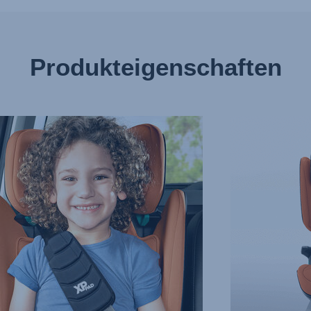
Produkteigenschaften
GARTIGER
SEITENAUFPRAL
Z
–
SICT,
N
3
von
10