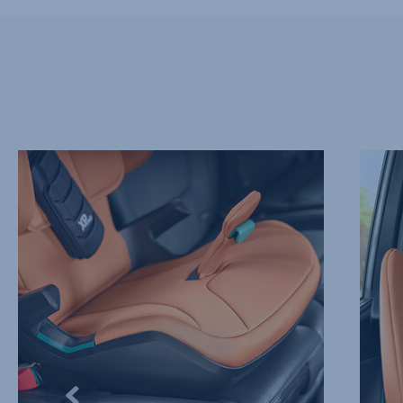
NEU
EINZI
GESTALTETE
SCHUT
SITZFLÄCHE
FÜR
FÜR
NACKE
OPTIMALEN
UND
SCHUTZ
BRUST,
IM
2
FALLE
von
EINER
10
KOLLISION,
1
von