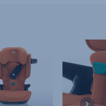
LSCHUTZ
SECUREGUARD,
4
von
10