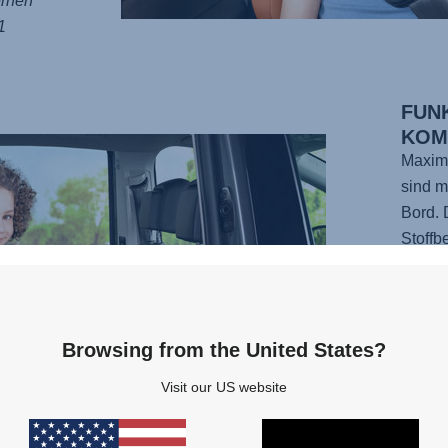
ernen
1
FUN
KOM
Maxima
sind m
Bord. 
Stoffb
Belüft
dafür,
Autofa
Das sc
Browsing from the United States?
ermögl
Visit our US website
SIZE S
Fahrze
Markie