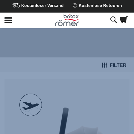
Kostenloser Versand
Kostenlose Retouren
Zum
Hauptinhalt
springen
FILTER
null