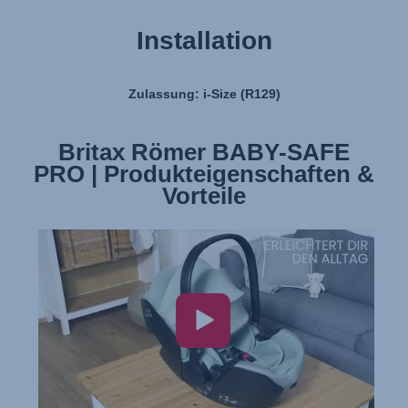
Installation
Zulassung: i-Size (R129)
Britax Römer BABY-SAFE
Britax Römer BABY-SAFE
PRO | Produkteigenschaften &
PRO | Installation
Vorteile