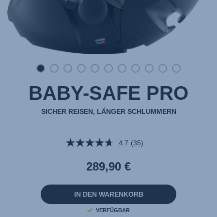
BABY-SAFE PRO
SICHER REISEN, LÄNGER SCHLUMMERN
4.7
(35)
35
Bewertungen
lesen.
289,90 €
Link
auf
derselben
Seite.
IN DEN WARENKORB
VERFÜGBAR