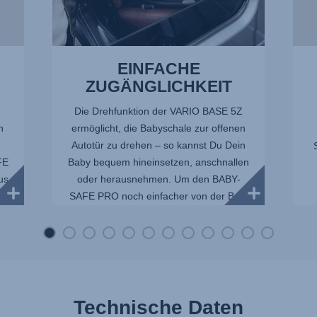
14
EINFACHE
ZUGÄNGLICHKEIT
Die Drehfunktion der VARIO BASE 5Z
h
ermöglicht, die Babyschale zur offenen
u
Autotür zu drehen – so kannst Du Dein
FE
Baby bequem hineinsetzen, anschnallen
aus
oder herausnehmen. Um den BABY-
SAFE PRO noch einfacher von der Ba...
E
Technische Daten