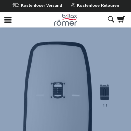
Kostenloser Versand
Kostenlose Retouren
Zum
Hauptinhalt
springen
Britax
Rückenplatte
–
GO
/
GO
NEXT
,
1
von
1