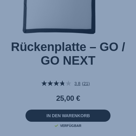
Rückenplatte – GO /
GO NEXT
3.8
(21)
21
Bewertungen
lesen.
25,00 €
Link
auf
derselben
Seite.
IN DEN WARENKORB
VERFÜGBAR