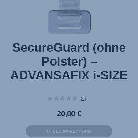
SecureGuard (ohne
Polster) –
ADVANSAFIX i-SIZE
(0)
Kein
Beurteilungswert.
Link
20,00 €
auf
derselben
Seite.
IN DEN WARENKORB