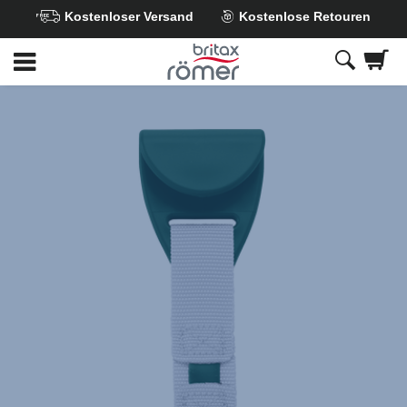
Kostenloser Versand
Kostenlose Retouren
Zum
Hauptinhalt
springen
Britax
SecureGuard
(ohne
Polster)
–
ADVANSAFIX
i-
SIZE
,
1
von
1