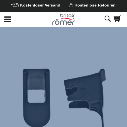
Kostenloser Versand
Kostenlose Retouren
Zum
Hauptinhalt
springen
Britax
ISOFIX
Einführhilfe
,
1
von
1