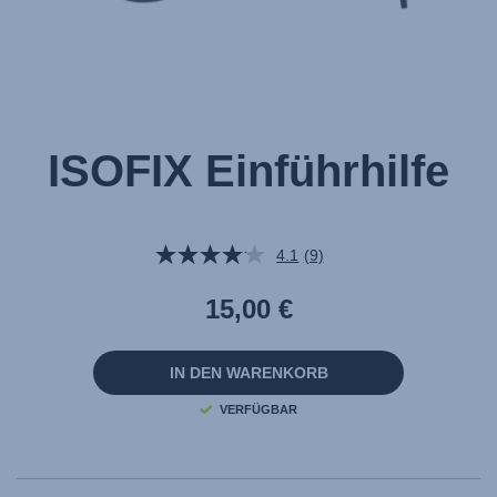
ISOFIX Einführhilfe
4.1
(9)
9
Bewertungen
lesen.
15,00 €
Link
auf
derselben
Seite.
IN DEN WARENKORB
VERFÜGBAR