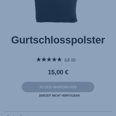
Gurtschlosspolster
4.8
(6)
6
Bewertungen
lesen.
15,00 €
Link
auf
derselben
Seite.
IN DEN WARENKORB
DERZEIT NICHT VERFÜGBAR