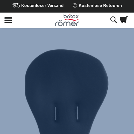
Kostenloser Versand
Kostenlose Retouren
Zum
Hauptinhalt
springen
Britax
Gurtschlosspolster
,
1
von
1