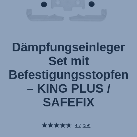
1
Dämpfungseinleger
Set mit
Befestigungsstopfen
– KING PLUS /
SAFEFIX
4.7
(39)
39
Bewertungen