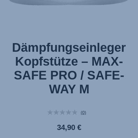
von
1
Dämpfungseinleger
Kopfstütze – MAX-
SAFE PRO / SAFE-
WAY M
(0)
Kein
Beurteilungswert.
Link
34,90 €
auf
derselben