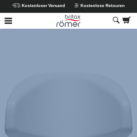
Kostenloser Versand
Kostenlose Retouren
Zum
Hauptinhalt
springen
Britax
Dämpfungseinleger
Kopfstütze
–
MAX-
SAFE
PRO
/
SAFE-
WAY
M
,
1