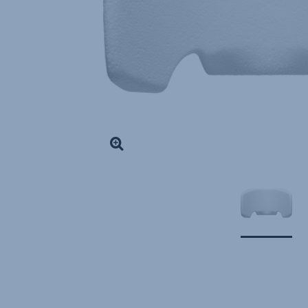
i-
SIZE
,
1
von
1