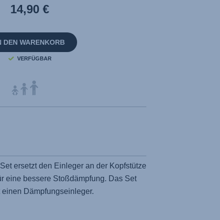
auf
14,90 €
derselben
Seite.
N DEN WARENKORB
VERFÜGBAR
et ersetzt den Einleger an der Kopfstütze
für eine bessere Stoßdämpfung. Das Set
t einen Dämpfungseinleger.