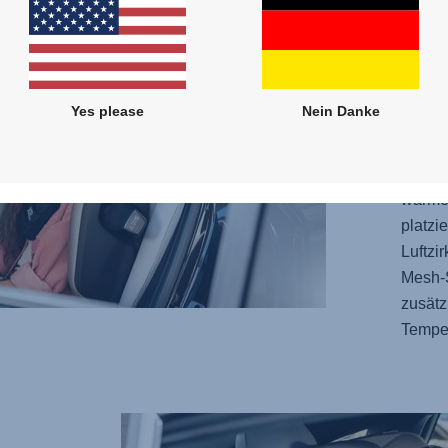
eingek
Polste
geräum
darauf
Yes please
Nein Danke
bequem
Kopfst
um den
warmen
platzi
Luftzi
Mesh-S
zusätz
Temper