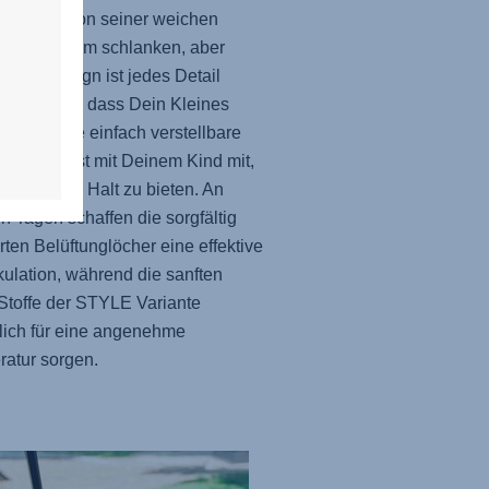
uschelt. Von seiner weichen
rung bis zum schlanken, aber
igen Design ist jedes Detail
 ausgelegt, dass Dein Kleines
 reist. Die einfach verstellbare
ütze wächst mit Deinem Kind mit,
 perfekten Halt zu bieten. An
 Tagen schaffen die sorgfältig
erten Belüftunglöcher eine effektive
rkulation, während die sanften
toffe der STYLE Variante
lich für eine angenehme
atur sorgen.