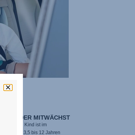
FORT, DER MITWÄCHST
ir vor, Dein Kind ist im
X PRO
von 3,5 bis 12 Jahren