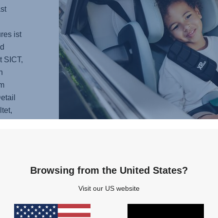
st
es ist
d
t SICT,
n
em
etail
tet,
 Gefühl
Browsing from the United States?
KOM
Visit our US website
Stell D
KIDFI