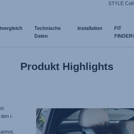
STYLE Colle
tvergleich
Technische
Installation
FIT
Daten
FINDER
Produkt Highlights
it
den i-
kannst,