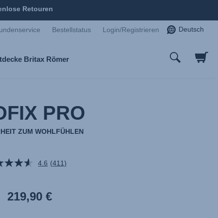
enlose Retouren
Deutsch
undenservice
Bestellstatus
Login/Registrieren
tdecke Britax Römer
DFIX PRO
RHEIT ZUM WOHLFÜHLEN
4.6
(411)
411
Bewertungen
lesen.
Link
219,90 €
auf
derselben
Seite.