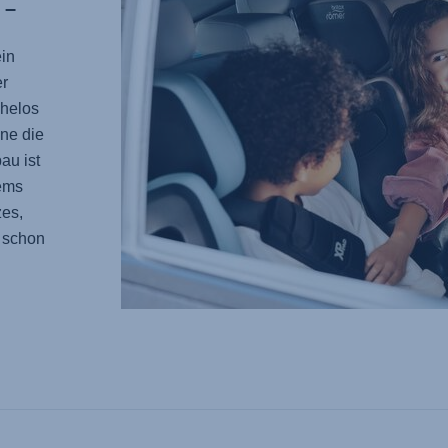
 –
in
er
ühelos
ne die
au ist
ems
zes,
 schon