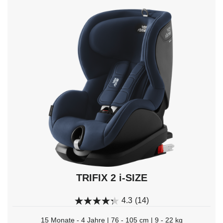
mit
den
Pfeiltasten
navigieren;
mit
Enter
auswählen.
TRIFIX 2 i-SIZE
4.3
(14)
15 Monate - 4 Jahre | 76 - 105 cm | 9 - 22 kg