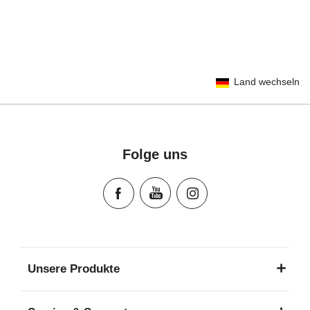
User Instructions (English)
Land wechseln
Gebrauchsanleitung (Deutsch)
Mode d'emploi (Français)
Instrucciones del usuario (Español)
Manual de instruções (Português)
Folge uns
Istruzioni per l’uso (Italiano)
Инструкция пользователя (Русский язык)
Instrukcja użytkownika (Język polski)
Návod na použitie (Slovenský jazyk)
Инструкция за ползване (Български език)
Upute za uporabu (Hrvatski jezik)
Unsere Produkte
Pokyny k použití (Čeština)
Brugerinstruktioner (Dansk)