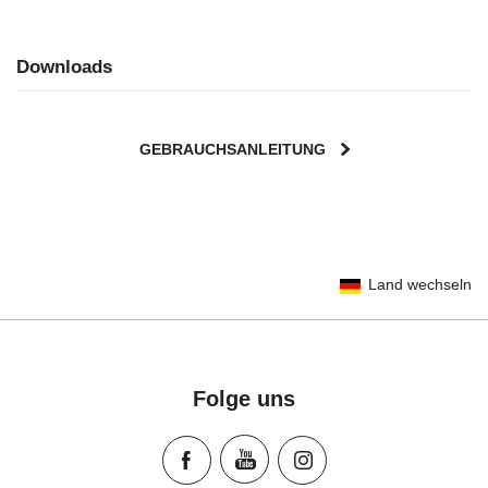
Downloads
GEBRAUCHSANLEITUNG
User Instructions (English)
Land wechseln
Gebrauchsanleitung (Deutsch)
Mode d'emploi (Français)
Instrucciones del usuario (Español)
Manual de instruções (Português)
Folge uns
Istruzioni per l’uso (Italiano)
Инструкция пользователя (Русский язык)
Instrukcja użytkownika (Język polski)