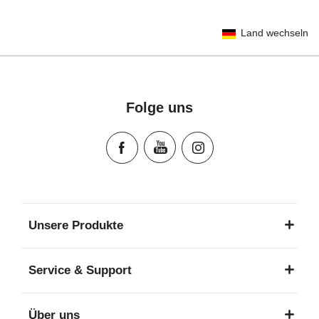
User Instructions (English)
Land wechseln
Gebrauchsanleitung (Deutsch)
Mode d'emploi (Français)
Instrucciones del usuario (Español)
Manual de instruções (Português)
Folge uns
Istruzioni per l’uso (Italiano)
Инструкция пользователя (Русский язык)
Instrukcja użytkownika (Język polski)
Návod na použitie (Slovenský jazyk)
Инструкция за ползване (Български език)
Upute za uporabu (Hrvatski jezik)
Unsere Produkte
Pokyny k použití (Čeština)
Brugerinstruktioner (Dansk)
Service & Support
Gebruiksinstructies (Nederlands)
Kasutusjuhend (Eesti keel)
Über uns