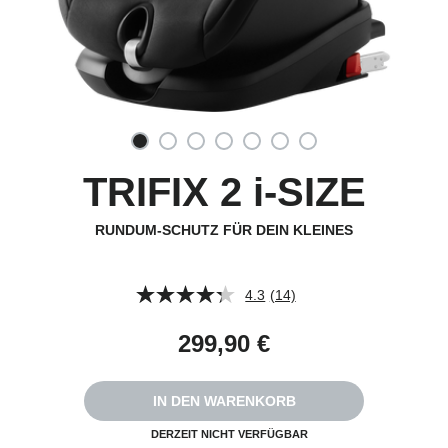
TRIFIX 2 i-SIZE
RUNDUM-SCHUTZ FÜR DEIN KLEINES
4.3
(14)
14
Bewertungen
lesen.
299,90 €
Link
auf
derselben
Seite.
IN DEN WARENKORB
DERZEIT NICHT VERFÜGBAR