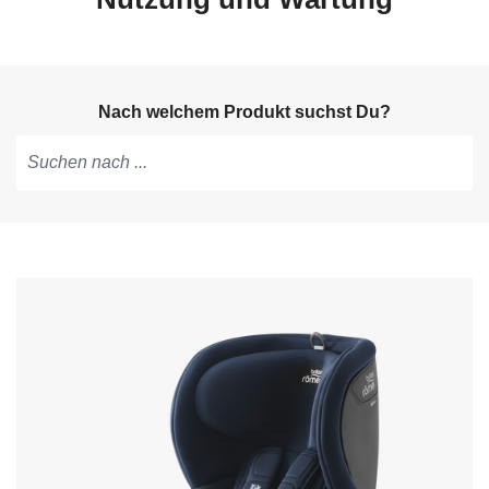
Nach welchem Produkt suchst Du?
Tippen,
um
Vorschläge
zu
erhalten;
mit
den
Pfeiltasten
navigieren;
mit
Enter