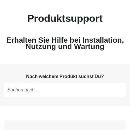
Produktsupport
Erhalten Sie Hilfe bei Installation,
Nutzung und Wartung
Nach welchem Produkt suchst Du?
Tippen,
um
Vorschläge
zu
erhalten;