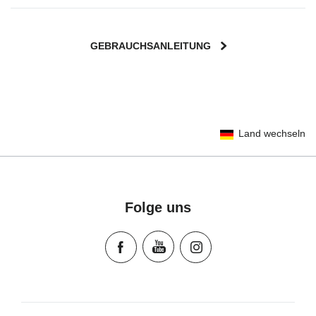
GEBRAUCHSANLEITUNG
User Instructions (English)
Land wechseln
Gebrauchsanleitung (Deutsch)
Mode d'emploi (Français)
Instrucciones del usuario (Español)
Manual de instruções (Português)
Folge uns
Istruzioni per l’uso (Italiano)
Инструкция пользователя (Русский язык)
Instrukcja użytkownika (Język polski)
Návod na použitie (Slovenský jazyk)
Инструкция за ползване (Български език)