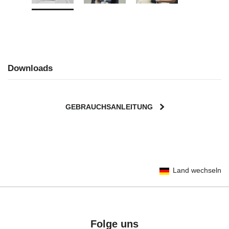
Downloads
GEBRAUCHSANLEITUNG
User Instructions (English)
Land wechseln
Gebrauchsanleitung (Deutsch)
Mode d'emploi (Français)
Instrucciones del usuario (Español)
Manual de instruções (Português)
Folge uns