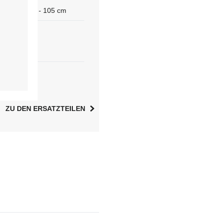
 cm
61 - 105 cm
chtet
side)
ZU DEN ERSATZTEILEN