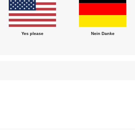
Fahrtrichtung
76 - 105
Vorwärts- oder rückwärtsgeri
Einfacher Einstieg
Yes please
Nein Danke
Seitenaufprallschutz (SICT in