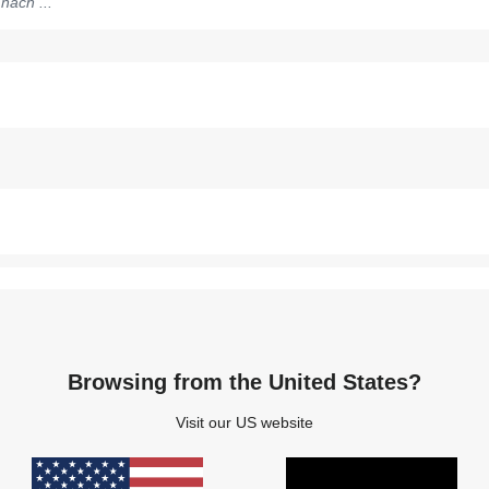
ge
n
n;
DUALFIX 3
n.
BEREIT FÜR SCHÖNE
Browsing from the United States?
Visit our US website
3 Monate - 4 Jahr