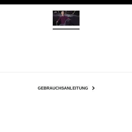
GEBRAUCHSANLEITUNG
User Instructions (English)
g (Deutsch)
Kasutusjuhend (Eesti kee