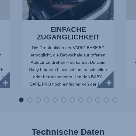
14
EINFACHE
ZUGÄNGLICHKEIT
Die Drehfunktion der VARIO BASE 5Z
h
ermöglicht, die Babyschale zur offenen
u
Autotür zu drehen – so kannst Du Dein
FE
Baby bequem hineinsetzen, anschnallen
aus
oder herausnehmen. Um den BABY-
SAFE PRO noch einfacher von der Ba...
E
Technische Daten