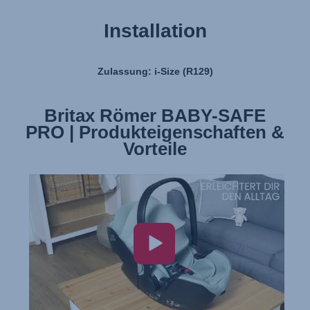
Installation
Zulassung: i-Size (R129)
Britax Römer BABY-SAFE
Britax Römer BABY-SAFE
PRO | Produkteigenschaften &
PRO | Installation
Vorteile