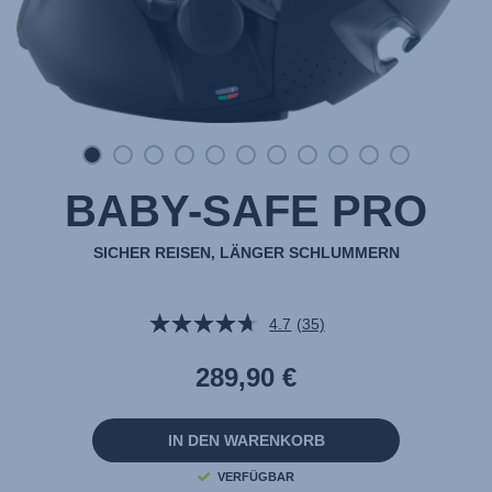
BABY-SAFE PRO
SICHER REISEN, LÄNGER SCHLUMMERN
4.7
(35)
35
Bewertungen
lesen.
289,90 €
Link
auf
derselben
Seite.
IN DEN WARENKORB
VERFÜGBAR