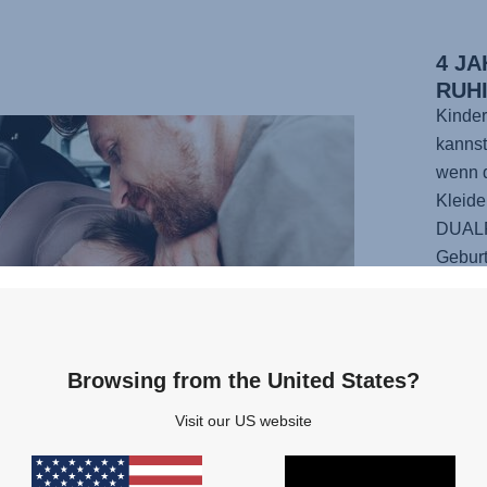
4 J
RUH
Kinder
kannst
wenn d
Kleide
DUAL
Geburt
geschü
über 1
förmig
bietet
Browsing from the United States?
So kan
Visit our US website
den A
Der Si
Positi