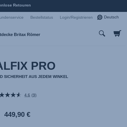
enlose Retouren
Deutsch
undenservice
Bestellstatus
Login/Registrieren
tdecke Britax Römer
LFIX PRO
ND SICHERHEIT AUS JEDEM WINKEL
4.6
(9)
9
Bewertungen
lesen.
Link
449,90 €
auf
derselben
Seite.