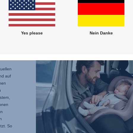
du dei
nicht 
Yes please
Nein Danke
 zur
uellen
nd auf
onen
n
stem,
ionen
in
n
tzt. So