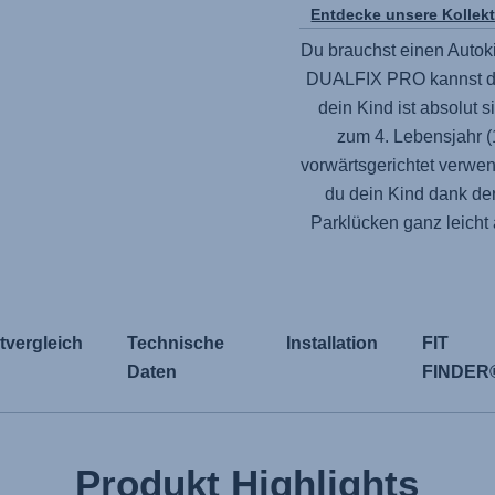
Entdecke unsere Kollek
Du brauchst einen Autokin
DUALFIX PRO
kannst d
dein Kind ist absolut s
zum 4. Lebensjahr (
vorwärtsgerichtet verwe
du dein Kind dank de
Parklücken ganz leich
tvergleich
Technische
Installation
FIT
Daten
FINDER
Produkt Highlights