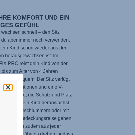
AHRE KOMFORT UND EIN
IGES GEFÜHL
 wachsen schnell – den Sitz
 du aber immer noch verwenden,
ein Kind schon wieder aus den
rn herausgewachsen ist: Im
FIX PRO
reist dein Kind von der
 bis zum Alter von 4 Jahren
tzt und bequem. Der Sitz verfügt
2 Ruhepositionen und eine V-
e Kopfstütze, die Schutz und Platz
, während dein Kind heranwächst.
n es weiterschlummern oder mit
ugen auf Entdeckungsreise gehen.
tz lässt sich zudem aus jeder
on heraus mühelos drehen, sodass