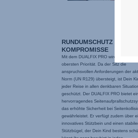
RUNDUMSCHUTZ – OHNE
KOMPROMISSE
Mit dem
DUALFIX PRO
wird Sicherheit
obersten Priorität. Da der Sitz die
anspruchsvollen Anforderungen der akt
Norm (UN R129) übersteigt, ist Dein Ki
jeder Reise in allen denkbaren Situati
geschützt. Der
DUALFIX PRO
bietet ei
hervorragendes Seitenaufprallschutzsy
das erhöhte Sicherheit bei Seitenkollis
gewährleistet. Er verfügt zudem über e
innovatives Stützbein und einen stabile
Stützbügel, der Dein Kind bestens schü
könnt ihr ganz beruhigt in jedes