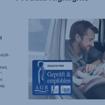
R
 AGR-
heit,
°-
en
tag.