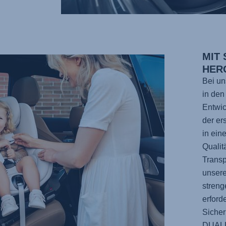
MIT
HER
Bei un
in den
Entwic
der er
in ein
Qualit
Transp
unsere
streng
erford
Sicher
DUAL