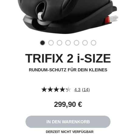
TRIFIX 2 i-SIZE
RUNDUM-SCHUTZ FÜR DEIN KLEINES
4.3
(14)
14
Bewertungen
lesen.
299,90 €
Link
auf
derselben
Seite.
IN DEN WARENKORB
DERZEIT NICHT VERFÜGBAR