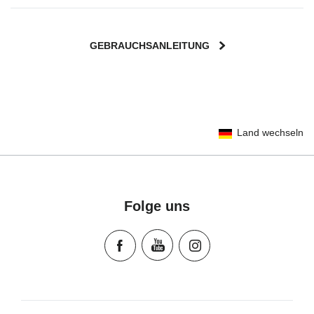
GEBRAUCHSANLEITUNG
User Instructions (English)
Land wechseln
Gebrauchsanleitung (Deutsch)
Mode d'emploi (Français)
Instrucciones del usuario (Español)
Manual de instruções (Português)
Folge uns
Istruzioni per l’uso (Italiano)
Инструкция пользователя (Русский язык)
Instrukcja użytkownika (Język polski)
Návod na použitie (Slovenský jazyk)
Инструкция за ползване (Български език)