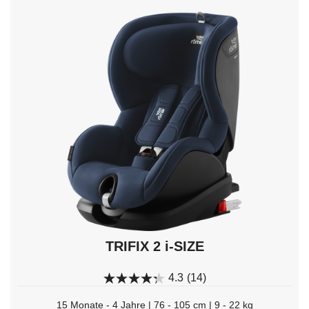
mit
den
Pfeiltasten
navigieren;
mit
Enter
auswählen.
TRIFIX 2 i-SIZE
4.3
(14)
15 Monate - 4 Jahre | 76 - 105 cm | 9 - 22 kg