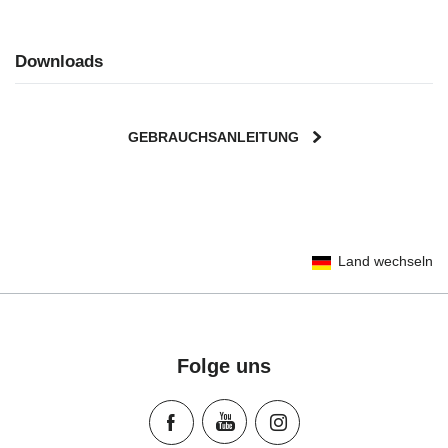
Downloads
GEBRAUCHSANLEITUNG
User Instructions (English)
Land wechseln
Gebrauchsanleitung (Deutsch)
Mode d'emploi (Français)
Instrucciones del usuario (Español)
Manual de instruções (Português)
Folge uns
Istruzioni per l’uso (Italiano)
Инструкция пользователя (Русский язык)
Instrukcja użytkownika (Język polski)