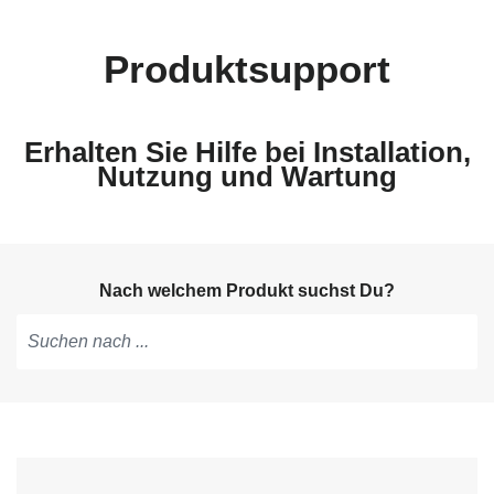
Produktsupport
Erhalten Sie Hilfe bei Installation,
Nutzung und Wartung
Nach welchem Produkt suchst Du?
Tippen,
um
Vorschläge
zu
erhalten;