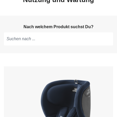
Nach welchem Produkt suchst Du?
Tippen,
um
Vorschläge
zu
erhalten;
mit
den
Pfeiltasten
navigieren;
mit
Enter