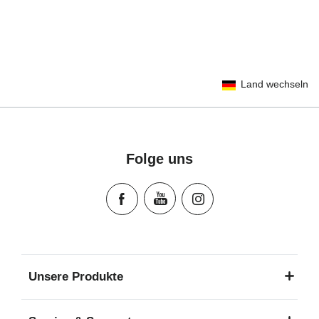
User Instructions (English)
Land wechseln
Gebrauchsanleitung (Deutsch)
Mode d'emploi (Français)
Instrucciones del usuario (Español)
Manual de instruções (Português)
Folge uns
Istruzioni per l’uso (Italiano)
Инструкция пользователя (Русский язык)
Instrukcja użytkownika (Język polski)
Návod na použitie (Slovenský jazyk)
Инструкция за ползване (Български език)
Upute za uporabu (Hrvatski jezik)
Unsere Produkte
Pokyny k použití (Čeština)
Brugerinstruktioner (Dansk)