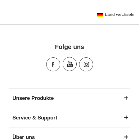
User Instructions (English)
Land wechseln
Gebrauchsanleitung (Deutsch)
Mode d'emploi (Français)
Instrucciones del usuario (Español)
Manual de instruções (Português)
Folge uns
Istruzioni per l’uso (Italiano)
Инструкция пользователя (Русский язык)
Instrukcja użytkownika (Język polski)
Návod na použitie (Slovenský jazyk)
Инструкция за ползване (Български език)
Upute za uporabu (Hrvatski jezik)
Unsere Produkte
Pokyny k použití (Čeština)
Brugerinstruktioner (Dansk)
Service & Support
Gebruiksinstructies (Nederlands)
Kasutusjuhend (Eesti keel)
Über uns