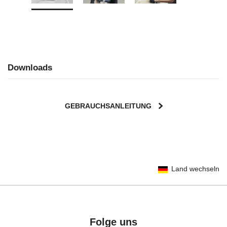
Downloads
GEBRAUCHSANLEITUNG
User Instructions (English)
Land wechseln
Gebrauchsanleitung (Deutsch)
Mode d'emploi (Français)
Instrucciones del usuario (Español)
Manual de instruções (Português)
Folge uns