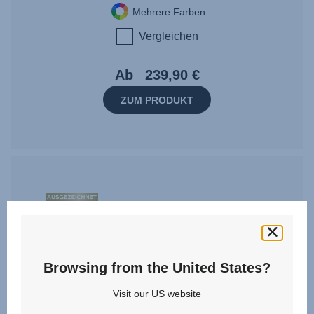
Mehrere Farben
Vergleichen
Ab
239,90 €
ZUM PRODUKT
Tag
Award
StiWa
ADAC
Browsing from the United States?
10.2024
Visit our US website