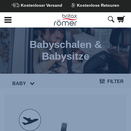
Kostenloser Versand
Kostenlose Retouren
Zum
Hauptinhalt
springen
Babyschalen &
Babysitze
FILTER
BABY
null