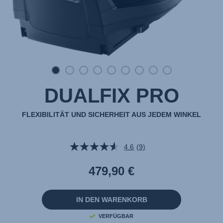
DUALFIX PRO
FLEXIBILITÄT UND SICHERHEIT AUS JEDEM WINKEL
4.6
(9)
9
Bewertungen
lesen.
479,90 €
Link
auf
derselben
Seite.
IN DEN WARENKORB
VERFÜGBAR