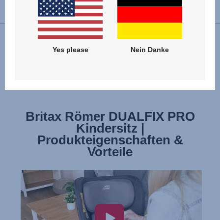
GEBRAUCHSANLEITUNG
Yes please
Nein Danke
Installation
Zulassung: i-Size (R129)
Britax Römer DUALFIX PRO
Britax Römer DUALFIX PRO
Kindersitz | Installation
Kindersitz |
Produkteigenschaften &
Vorteile