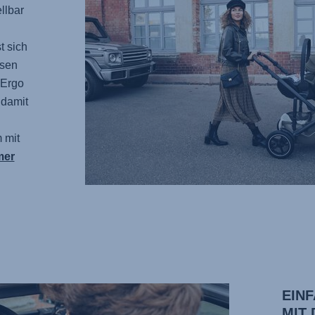
llbar
t sich
ösen
 Ergo
 damit
 mit
mer
EIN
MIT