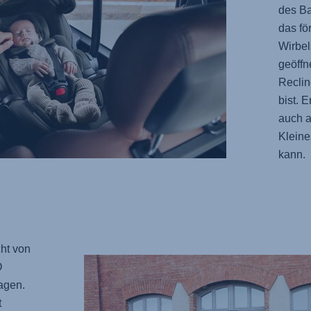
des Ba
das fö
Wirbel
geöffn
Reclin
bist. 
auch a
Kleine
kann.
ht von
O
agen.
t