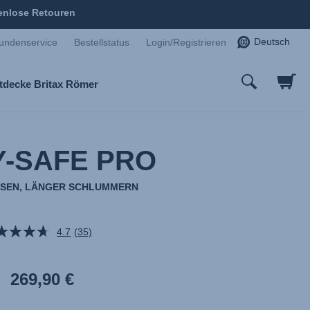
enlose Retouren
Deutsch
undenservice
Bestellstatus
Login/Registrieren
tdecke Britax Römer
-SAFE PRO
ISEN, LÄNGER SCHLUMMERN
4.7
(35)
35
Bewertungen
lesen.
Link
269,90 €
auf
derselben
Seite.