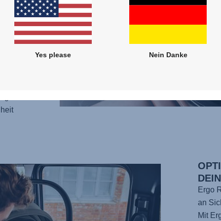
e
nd
Yes please
Nein Danke
on
rung
ng für
heit
OPT
DEI
Ergo R
an Sic
Mit Er