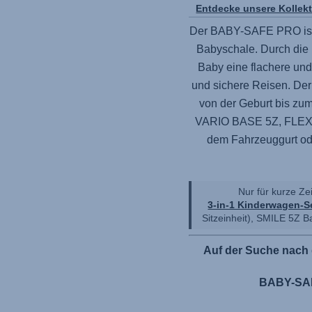
Entdecke unsere Kollek
Der
BABY-SAFE PRO
is
Babyschale. Durch die 
Baby eine flachere un
und sichere Reisen. De
von der Geburt bis zum
VARIO BASE 5Z,
FLEX
dem Fahrzeuggurt od
Nur für kurze Ze
3-in-1 Kinderwagen-S
Sitzeinheit),
SMILE 5Z
Ba
Auf der Suche nach 
BABY-SAF