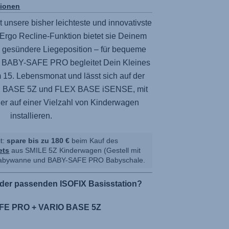
tionen
t unsere bisher leichteste und innovativste
Ergo Recline-Funktion bietet sie Deinem
d gesündere Liegeposition – für bequeme
r
BABY-SAFE PRO
begleitet Dein Kleines
 15. Lebensmonat und lässt sich auf der
 BASE 5Z
und
FLEX BASE iSENSE
, mit
er auf einer Vielzahl von Kinderwagen
installieren.
it:
spare bis zu 180 €
beim Kauf des
ets
aus
SMILE 5Z
Kinderwagen (Gestell mit
bywanne und
BABY-SAFE PRO
Babyschale.
der passenden ISOFIX Basisstation?
E PRO + VARIO BASE 5Z