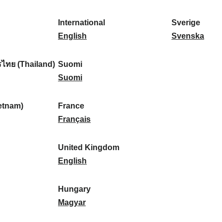
l
l
a
s
k
o
i
a
r
p
a
r
International
Sverige
k
n
k
a
I
:
t
S
English
Svenska
a
d
:
ñ
n
u
v
:
:
a
t
g
e
ไทย (Thailand)
Suomi
:
e
S
a
r
Suomi
r
u
l
i
n
o
:
g
etnam)
France
a
m
F
e
Français
t
i
r
:
i
:
a
United Kingdom
o
n
U
English
n
c
n
a
e
i
Hungary
l
:
t
H
Magyar
:
e
u