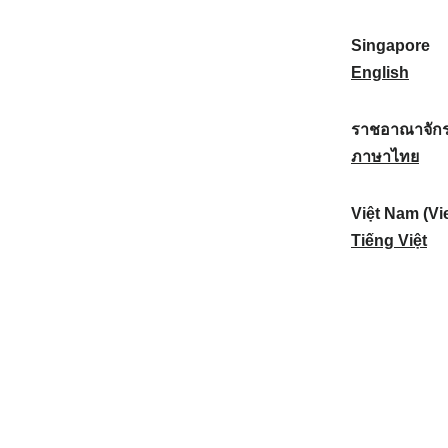
a
:
n
(
e
t
)
K
w
Singapore
i
:
o
Z
S
English
o
r
e
i
n
e
a
n
ราชอาณาจักร
a
a
l
g
ร
ภาษาไทย
l
)
a
a
า
:
:
n
p
ช
Việt Nam (Vi
d
o
อ
V
Tiếng Việt
:
r
า
i
e
ณ
ệ
:
า
t
จั
N
ก
a
ร
m
ไ
(