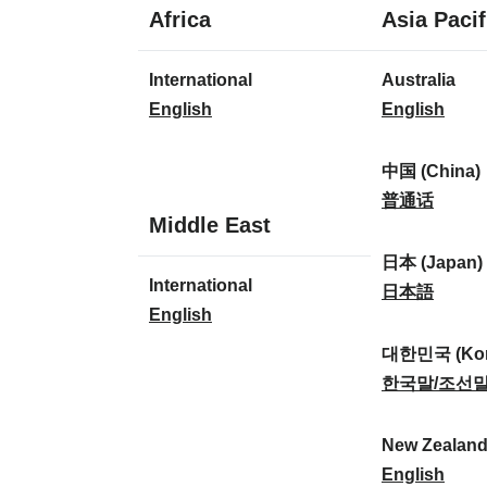
1
Africa
Asia Pacif
Sprache
1
8
International
Australia
Sprache
Sprachen
I
A
English
English
n
u
t
s
中国 (China)
e
t
中
普通话
1
Middle East
r
r
国
Sprache
n
a
(
日本 (Japan)
1
International
a
l
C
日
日本語
Sprache
I
English
t
i
h
本
n
i
a
i
(
대한민국 (Kor
t
o
:
n
J
대
한국말/조선
e
n
a
a
한
r
a
)
p
민
New Zealan
n
l
:
a
국
N
English