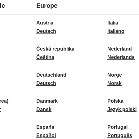
8
16
ic
Europe
Sprachen
Sprachen
16
Austria
Italia
Sprachen
A
I
Deutsch
Italiano
u
t
s
a
Česká republika
Nederland
t
Č
l
N
Čeština
Nederlands
r
e
i
e
i
s
a
d
Deutschland
Norge
a
k
D
:
e
N
Deutsch
Norsk
:
á
e
r
o
r
u
l
r
ea)
Danmark
Polska
e
t
D
a
g
P
말
Dansk
Język polski
p
s
a
n
e
o
u
c
n
d
:
l
d
España
Portugal
b
h
m
E
:
s
P
Español
Português