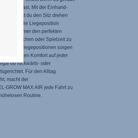
ände voll hast. Mit der Einhand-
ung kannst du den Sitz drehen
eichzeitig die Liegeposition
llen, um immer den perfekten
 für Nickerchen oder Spielzeit zu
. Mehrere Liegepositionen sorgen
nganhaltenden Komfort auf jeder
 egal ob rückwärts- oder
tsgerichtet. Für den Alltag
t, macht der
EL-GROW MAX AIR
jede Fahrt zu
mühelosen Routine.