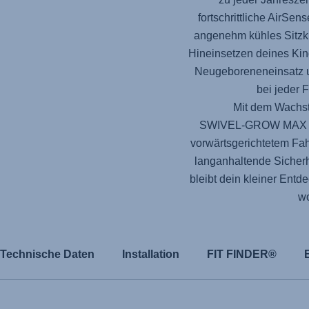
fortschrittliche AirSen
angenehm kühles Sitzk
Hineinsetzen deines Ki
Neugeboreneneinsatz um
bei jeder 
Mit dem Wachst
SWIVEL-GROW MAX 
vorwärtsgerichtetem Fa
langanhaltende Sicher
bleibt dein kleiner Entd
wo
Technische Daten
Installation
FIT FINDER®