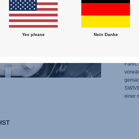
alle H
Bedien
und gl
einste
Yes please
Nein Danke
Winkel
finden
für la
Fahrt,
vorwär
gemach
SWIV
einer 
HST