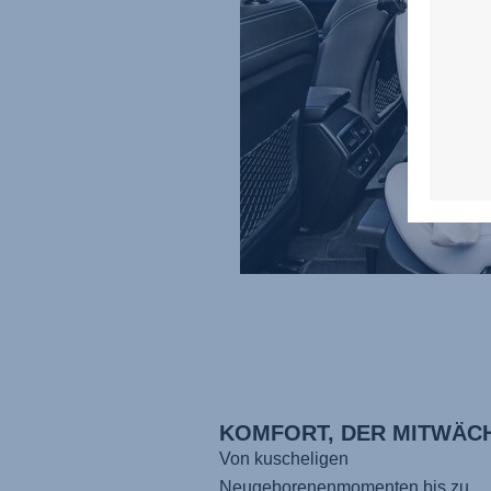
KOMFORT, DER MITWÄC
Von kuscheligen
Neugeborenenmomenten bis zu