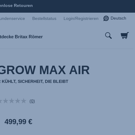
enlose Retouren
Deutsch
undenservice
Bestellstatus
Login/Registrieren
tdecke Britax Römer
GROW MAX AIR
KÜHLT, SICHERHEIT, DIE BLEIBT
(0)
Kein
Beurteilungswert.
Link
auf
499,99 €
derselben
Seite.