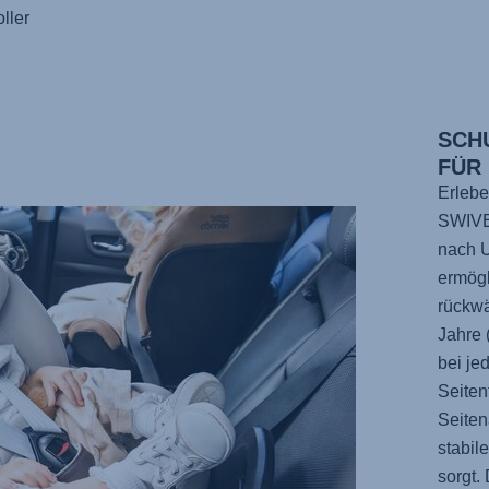
ller
SCH
FÜR
Erlebe
SWIV
nach 
ermögl
rückwä
Jahre 
bei je
Seiten
Seiten
stabil
sorgt.