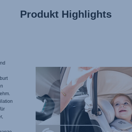
Produkt Highlights
und
burt
en
nehm.
ilation
für
r,
ganze