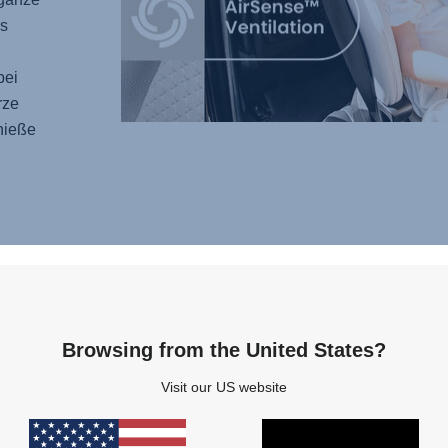
s
bei
rze
nieße
DRE
ENT
Erleb
Browsing from the United States?
SWIV
Visit our US website
Drehfu
einfac
heraus