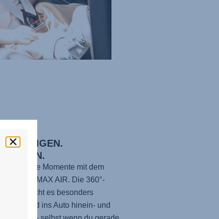
HEN. NEIGEN.
SPANNEN.
e entspannte Momente mit dem
EL-GROW MAX AIR
. Die 360°-
nktion macht es besonders
h, dein Kind ins Auto hinein- und
zusetzen – selbst wenn du gerade