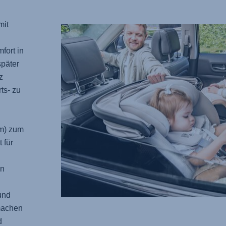
mit
fort in
später
z
ts- zu
cm) zum
 für
in
und
machen
d