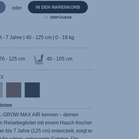
IN DEN WARENKORB
oder
VERFÜGBAR
 - 7 Jahre | 40 - 125 cm | 0 - 18 kg
76 - 125 cm
40 - 105 cm
UX
tionen
L-GROW MAX AIR
kennen – deinen
n Reisebegleiter mit einem Hauch frischer
an bis 7 Jahre (125 cm) entwickelt, sorgt er
t für ruhige, entspannte Fahrten. Die