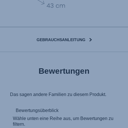
GEBRAUCHSANLEITUNG
User Instructions (English)
Bewertungen
Gebrauchsanleitung (Deutsch)
تعليمات المستخدم) اَللُّغَةُ اَلْعَرَبِيَّة)
Mode d'emploi (Français)
Instrucciones del usuario (Español)
Manual de instruções (Português)
Istruzioni per l’uso (Italiano)