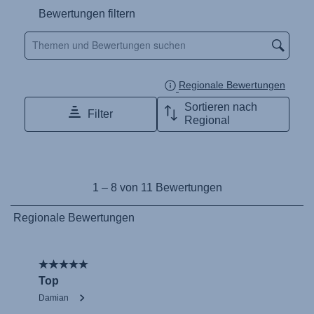
Naudojimo instrukcija (Lietuvių kalba)
Monteringsanvisning (Norsk)
Instrucţiuni de utilizare (Limba română)
Uputstvo za korišcenje (Srpski)
Navodila za uporabo (Slovenščina)
Bruksanvisning (Svenska)
Kullanım talimatı (Türkçe)