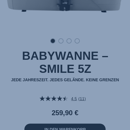
BABYWANNE –
SMILE 5Z
JEDE JAHRESZEIT. JEDES GELÄNDE. KEINE GRENZEN
4.5
(11)
11
Bewertungen
lesen.
259,90 €
Link
auf
derselben
Seite.
IN DEN WARENKORB