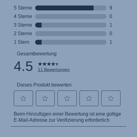
Инструкция пользователя (Русский язык)
Instrukcja użytkownika (Język polski)
Návod na použitie (Slovenský jazyk)
Инструкция за ползване (Български език)
Upute za uporabu (Hrvatski jezik)
Pokyny k použití (Čeština)
Brugerinstruktioner (Dansk)
Gebruiksinstructies (Nederlands)
Kasutusjuhend (Eesti keel)
Käyttöohjeet (Suomi)
Οδηγίες χρήσης (Ελληνική γλώσσα)
Használati útmutató (Magyar nyelv)
Lietošanas instrukcija (Latviešu valoda)