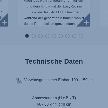
nd
Mach jede Fahrt entspannend – für dich
und dein Kind – mit der EasyRecline
nd
Funktion des SAFEFIX. Geeignet
in
während der gesamten Kindheit, wählst
du die Ruheposition ganz einfach, ohne
die I...
Technische Daten
Vorwärtsgerichteter Einbau
100 - 150 cm
Abmessungen (H x B x T)
66 - 83 x 44 x 48 cm