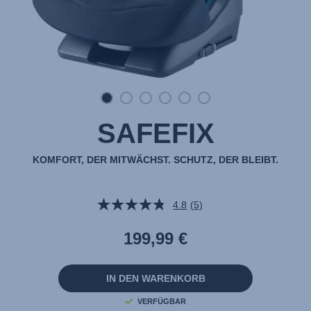
SAFEFIX
KOMFORT, DER MITWÄCHST. SCHUTZ, DER BLEIBT.
4.8
(5)
5
Bewertungen
lesen.
199,99 €
Link
auf
derselben
Seite.
IN DEN WARENKORB
VERFÜGBAR