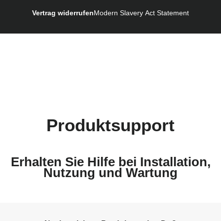
Navodila za uporabo (Slovenščina)
Vertrag widerrufen
Modern Slavery Act Statement
Bruksanvisning (Svenska)
Kullanım talimatı (Türkçe)
Produktsupport
Erhalten Sie Hilfe bei Installation,
Nutzung und Wartung