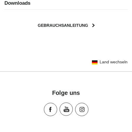
Downloads
GEBRAUCHSANLEITUNG
User Instructions (English)
Land wechseln
Gebrauchsanleitung (Deutsch)
تعليمات المستخدم) اَللُّغَةُ اَلْعَرَبِيَّة)
Mode d'emploi (Français)
Instrucciones del usuario (Español)
Folge uns
Manual de instruções (Português)
Istruzioni per l’uso (Italiano)
Инструкция пользователя (Русский язык)
Instrukcja użytkownika (Język polski)
Návod na použitie (Slovenský jazyk)