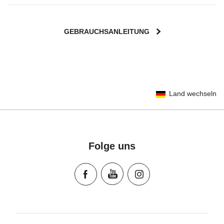
GEBRAUCHSANLEITUNG
User Instructions (English)
Land wechseln
Gebrauchsanleitung (Deutsch)
تعليمات المستخدم) اَللُّغَةُ اَلْعَرَبِيَّة)
Mode d'emploi (Français)
Instrucciones del usuario (Español)
Folge uns
Manual de instruções (Português)
Istruzioni per l’uso (Italiano)
Инструкция пользователя (Русский язык)
Instrukcja użytkownika (Język polski)
Návod na použitie (Slovenský jazyk)