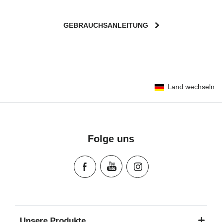
GEBRAUCHSANLEITUNG
User Instructions (English)
Land wechseln
Gebrauchsanleitung (Deutsch)
تعليمات المستخدم) اَللُّغَةُ اَلْعَرَبِيَّة)
Mode d'emploi (Français)
Instrucciones del usuario (Español)
Folge uns
Manual de instruções (Português)
Istruzioni per l’uso (Italiano)
Инструкция пользователя (Русский язык)
Instrukcja użytkownika (Język polski)
Návod na použitie (Slovenský jazyk)
Инструкция за ползване (Български език)
Unsere Produkte