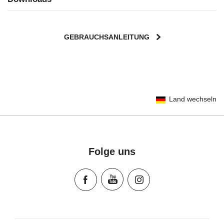
GEBRAUCHSANLEITUNG
User Instructions (English)
Land wechseln
Gebrauchsanleitung (Deutsch)
تعليمات المستخدم) اَللُّغَةُ اَلْعَرَبِيَّة)
Mode d'emploi (Français)
Instrucciones del usuario (Español)
Folge uns
Manual de instruções (Português)
Istruzioni per l’uso (Italiano)
Инструкция пользователя (Русский язык)
Instrukcja użytkownika (Język polski)
Návod na použitie (Slovenský jazyk)