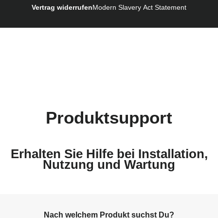
Vertrag widerrufen
Modern Slavery Act Statement
Bruksanvisning (Svenska)
Kullanım talimatı (Türkçe)
Produktsupport
Erhalten Sie Hilfe bei Installation,
Nutzung und Wartung
Nach welchem Produkt suchst Du?