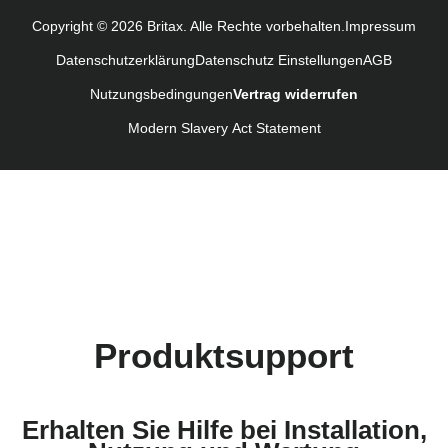
Instrucţiuni de utilizare (Limba română)
Copyright © 2026 Britax. Alle Rechte vorbehalten.
Impressum
Uputstvo za korišcenje (Srpski)
Datenschutzerklärung
Datenschutz Einstellungen
AGB
Navodila za uporabo (Slovenščina)
Nutzungsbedingungen
Vertrag widerrufen
Bruksanvisning (Svenska)
Kullanım talimatı (Türkçe)
Modern Slavery Act Statement
Produktsupport
Erhalten Sie Hilfe bei Installation,