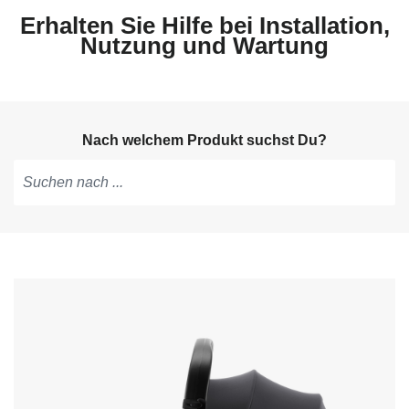
Erhalten Sie Hilfe bei Installation,
Nutzung und Wartung
Nach welchem Produkt suchst Du?
Tippen,
um
Vorschläge
zu
erhalten;
mit
den
Pfeiltasten
navigieren;