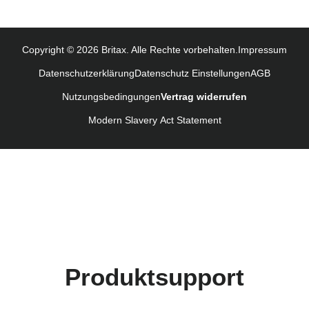
Monteringsanvisning (Norsk)
Instrucţiuni de utilizare (Limba română)
Copyright © 2026 Britax. Alle Rechte vorbehalten.
Impressum
Uputstvo za korišcenje (Srpski)
Datenschutzerklärung
Datenschutz Einstellungen
AGB
Navodila za uporabo (Slovenščina)
Nutzungsbedingungen
Vertrag widerrufen
Bruksanvisning (Svenska)
Kullanım talimatı (Türkçe)
Modern Slavery Act Statement
Produktsupport