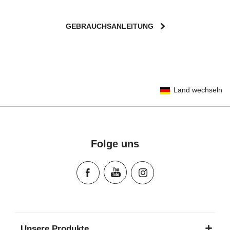
GEBRAUCHSANLEITUNG
User Instructions (English)
Land wechseln
Gebrauchsanleitung (Deutsch)
تعليمات المستخدم) اَللُّغَةُ اَلْعَرَبِيَّة)
Mode d'emploi (Français)
Instrucciones del usuario (Español)
Folge uns
Manual de instruções (Português)
Istruzioni per l’uso (Italiano)
Инструкция пользователя (Русский язык)
Instrukcja użytkownika (Język polski)
Návod na použitie (Slovenský jazyk)
Инструкция за ползване (Български език)
Unsere Produkte