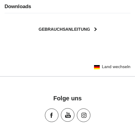
Downloads
GEBRAUCHSANLEITUNG
User Instructions (English)
Land wechseln
Gebrauchsanleitung (Deutsch)
تعليمات المستخدم) اَللُّغَةُ اَلْعَرَبِيَّة)
Mode d'emploi (Français)
Instrucciones del usuario (Español)
Folge uns
Manual de instruções (Português)
Istruzioni per l’uso (Italiano)
Инструкция пользователя (Русский язык)
Instrukcja użytkownika (Język polski)