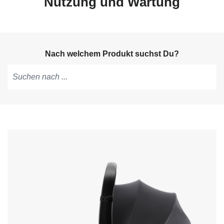
Nutzung und Wartung
Nach welchem Produkt suchst Du?
Tippen,
um
Vorschläge
zu
erhalten;
mit
den
Pfeiltasten
navigieren;
mit
Enter