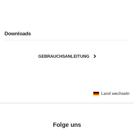
Downloads
GEBRAUCHSANLEITUNG
User Instructions (English)
Land wechseln
Gebrauchsanleitung (Deutsch)
تعليمات المستخدم) اَللُّغَةُ اَلْعَرَبِيَّة)
Mode d'emploi (Français)
Instrucciones del usuario (Español)
Folge uns
Manual de instruções (Português)