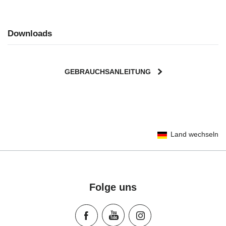
Downloads
GEBRAUCHSANLEITUNG
User Instructions (English)
Land wechseln
Gebrauchsanleitung (Deutsch)
تعليمات المستخدم) اَللُّغَةُ اَلْعَرَبِيَّة)
Mode d'emploi (Français)
Instrucciones del usuario (Español)
Folge uns
Manual de instruções (Português)
Istruzioni per l’uso (Italiano)
Инструкция пользователя (Русский язык)