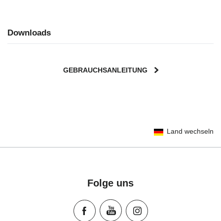
Downloads
GEBRAUCHSANLEITUNG
User Instructions (English)
Land wechseln
Gebrauchsanleitung (Deutsch)
تعليمات المستخدم) اَللُّغَةُ اَلْعَرَبِيَّة)
Mode d'emploi (Français)
Instrucciones del usuario (Español)
Folge uns
Manual de instruções (Português)
Istruzioni per l’uso (Italiano)
Инструкция пользователя (Русский язык)