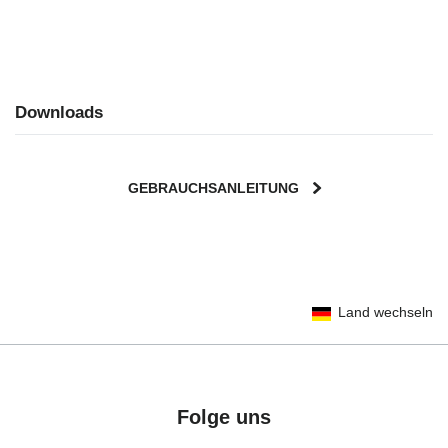
Downloads
GEBRAUCHSANLEITUNG
User Instructions (English)
Land wechseln
Gebrauchsanleitung (Deutsch)
تعليمات المستخدم) اَللُّغَةُ اَلْعَرَبِيَّة)
Mode d'emploi (Français)
Instrucciones del usuario (Español)
Folge uns
Manual de instruções (Português)