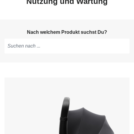
Nutzung und Wartung
Nach welchem Produkt suchst Du?
Tippen,
um
Vorschläge
zu
erhalten;
mit
den
Pfeiltasten
navigieren;
mit
Enter