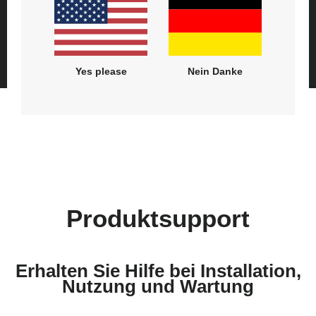
Datenschutzerklärung
Datenschutz Einstellungen
AGB
Navodila za uporabo (Slovenščina)
Nutzungsbedingungen
Vertrag widerrufen
Bruksanvisning (Svenska)
Kullanım talimatı (Türkçe)
Modern Slavery Act Statement
Yes please
Nein Danke
Produktsupport
Erhalten Sie Hilfe bei Installation,
Nutzung und Wartung