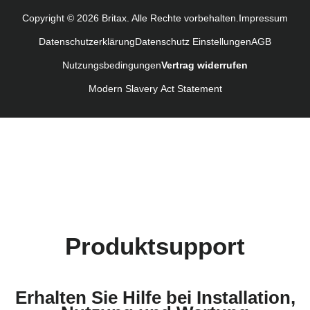
Instrucţiuni de utilizare (Limba română)
Copyright © 2026 Britax. Alle Rechte vorbehalten.
Impressum
Uputstvo za korišcenje (Srpski)
Datenschutzerklärung
Datenschutz Einstellungen
AGB
Navodila za uporabo (Slovenščina)
Nutzungsbedingungen
Vertrag widerrufen
Bruksanvisning (Svenska)
Kullanım talimatı (Türkçe)
Modern Slavery Act Statement
Produktsupport
Erhalten Sie Hilfe bei Installation,