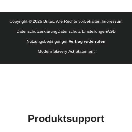
Monteringsanvisning (Norsk)
Instrucţiuni de utilizare (Limba română)
Copyright © 2026 Britax. Alle Rechte vorbehalten.
Impressum
Uputstvo za korišcenje (Srpski)
Datenschutzerklärung
Datenschutz Einstellungen
AGB
Navodila za uporabo (Slovenščina)
Nutzungsbedingungen
Vertrag widerrufen
Bruksanvisning (Svenska)
Kullanım talimatı (Türkçe)
Modern Slavery Act Statement
Produktsupport