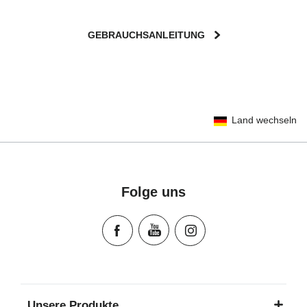
GEBRAUCHSANLEITUNG
User Instructions (English)
Land wechseln
Gebrauchsanleitung (Deutsch)
تعليمات المستخدم) اَللُّغَةُ اَلْعَرَبِيَّة)
Mode d'emploi (Français)
Instrucciones del usuario (Español)
Folge uns
Manual de instruções (Português)
Istruzioni per l’uso (Italiano)
Инструкция пользователя (Русский язык)
Instrukcja użytkownika (Język polski)
Návod na použitie (Slovenský jazyk)
Инструкция за ползване (Български език)
Unsere Produkte