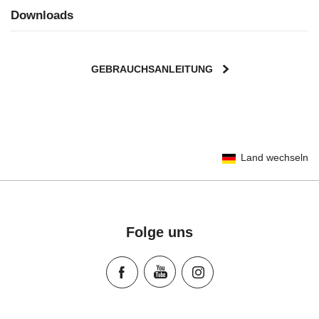
Downloads
GEBRAUCHSANLEITUNG
User Instructions (English)
Land wechseln
Gebrauchsanleitung (Deutsch)
تعليمات المستخدم) اَللُّغَةُ اَلْعَرَبِيَّة)
Mode d'emploi (Français)
Instrucciones del usuario (Español)
Folge uns
Manual de instruções (Português)
Istruzioni per l’uso (Italiano)
Инструкция пользователя (Русский язык)
Instrukcja użytkownika (Język polski)