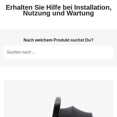
Erhalten Sie Hilfe bei Installation,
Nutzung und Wartung
Nach welchem Produkt suchst Du?
Tippen,
um
Vorschläge
zu
erhalten;
mit
den
Pfeiltasten
navigieren;