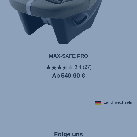
MAX-SAFE PRO
3.4
(27)
Aktueller
Ab
549,90 €
Preis
Land wechseln
Folge uns