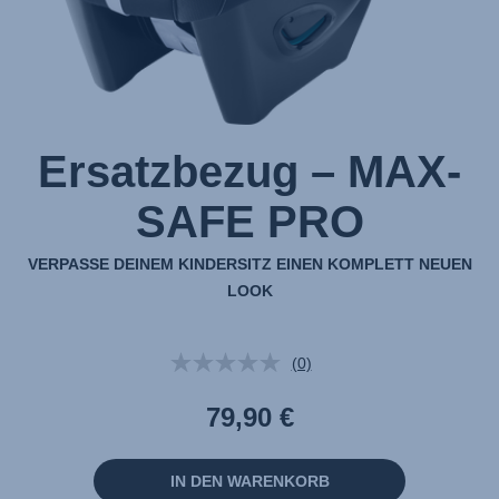
Ersatzbezug – MAX-
SAFE PRO
VERPASSE DEINEM KINDERSITZ EINEN KOMPLETT NEUEN
LOOK
(0)
Kein
Beurteilungswert.
Link
79,90 €
auf
derselben
Seite.
IN DEN WARENKORB