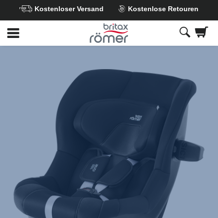
Kostenloser Versand
Kostenlose Retouren
Zum
Hauptinhalt
springen
Britax
Ersatzbezug
–
MAX-
SAFE
PRO
Galaxy
Black,
1
von
1