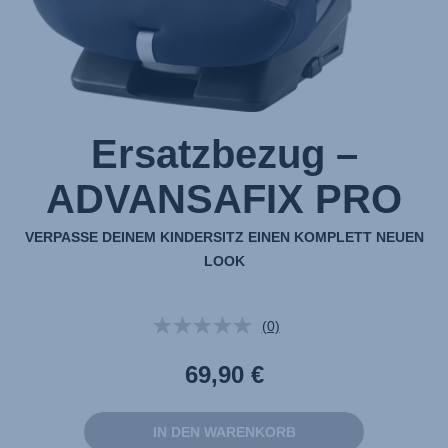
Ersatzbezug –
ADVANSAFIX PRO
VERPASSE DEINEM KINDERSITZ EINEN KOMPLETT NEUEN
LOOK
(0)
Kein
Beurteilungswert.
Link
69,90 €
auf
derselben
Seite.
IN DEN WARENKORB