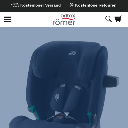
Kostenloser Versand
Kostenlose Retouren
Zum
Hauptinhalt
springen
Britax
Ersatzbezug
–
ADVANSAFIX
PRO
Night
Blue,
1
von
1