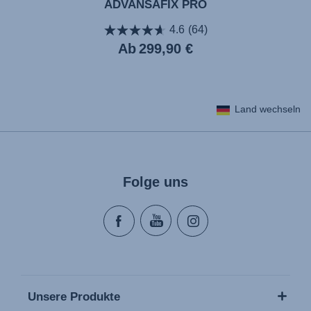
ADVANSAFIX PRO
4.6
(64)
Aktueller
Ab
299,90 €
Preis
Land wechseln
Folge uns
Unsere Produkte