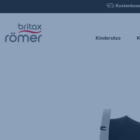
Kostenlose
Zum
Hauptinhalt
springen
Kindersitze
K
Britax
Sonnenverdeck
–
BABY-
SAFE
3
i-
SIZE/iSENSE
Indigo
Blue,