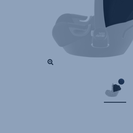
1
von
1