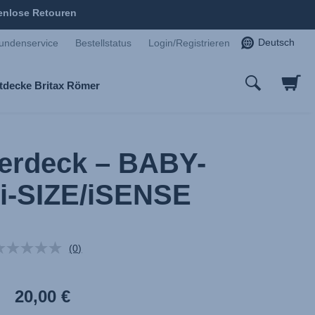
enlose Retouren
Deutsch
undenservice
Bestellstatus
Login/Registrieren
tdecke Britax Römer
erdeck – BABY-
i-SIZE/iSENSE
(0)
Kein
Beurteilungswert.
Link
auf
20,00 €
derselben
Seite.