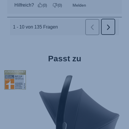
Passt zu
Tag
Award
StiWa
ADAC
10.2024