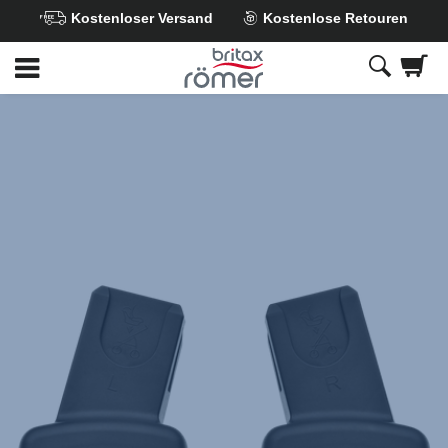
Kostenloser Versand
Kostenlose Retouren
Zum
Hauptinhalt
springen
Britax
CLICK&GO
Adapter
–
SMILE
,
1
von
1