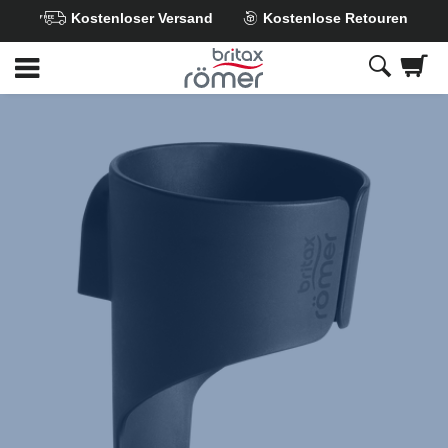
Kostenloser Versand
Kostenlose Retouren
Zum
Hauptinhalt
springen
Britax
Getränkehalter
,
1
von
1