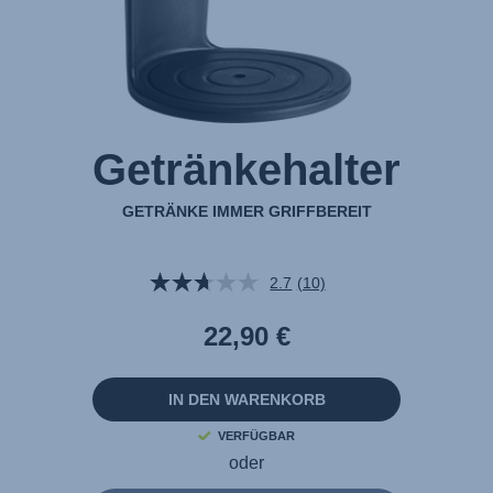
Getränkehalter
GETRÄNKE IMMER GRIFFBEREIT
2.7
(10)
10
Bewertungen
lesen.
22,90 €
Link
auf
derselben
Seite.
IN DEN WARENKORB
VERFÜGBAR
oder