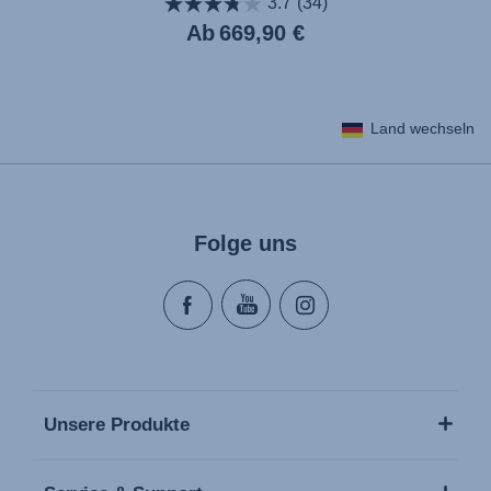
3.7
(34)
Aktueller
Ab
669,90 €
Preis
Land wechseln
Folge uns
Unsere Produkte