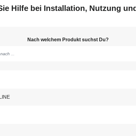
Sie Hilfe bei Installation, Nutzung u
Nach welchem Produkt suchst Du?
ge
-LINE
n
n;