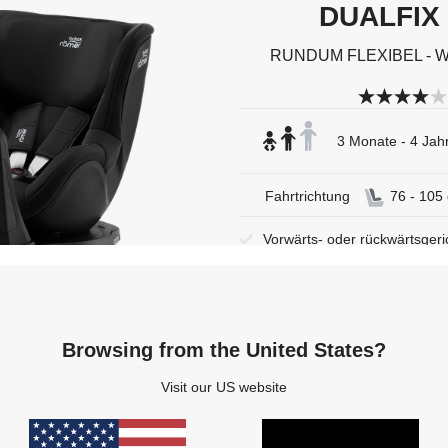
DUALFIX 
n.
RUNDUM FLEXIBEL - W
3 Monate - 4 Jahr
Fahrtrichtung
76 - 105
Vorwärts- oder rückwärtsgeri
360-Grad Rotation
Mehrfach verstellbare Ruhep
Browsing from the United States?
Visit our US website