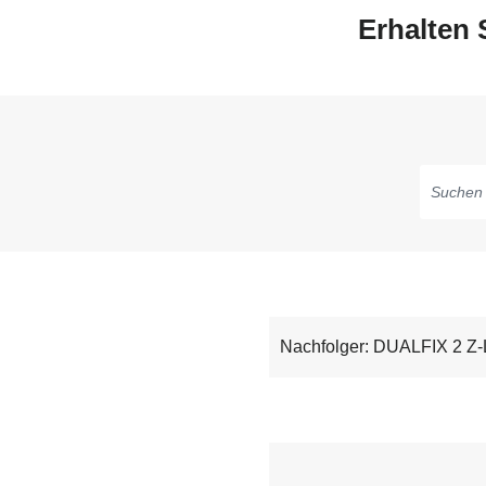
Erhalten 
Tippen,
um
Vorschlä
zu
erhalten;
Nachfolger: DUALFIX 2 Z
mit
den
Pfeiltaste
navigiere
mit