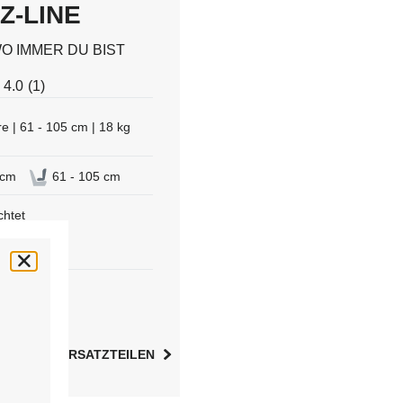
Z-LINE
O IMMER DU BIST
4.0
(1)
e | 61 - 105 cm | 18 kg
 cm
61 - 105 cm
chtet
ositionen
ZU DEN ERSATZTEILEN