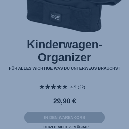
Kinderwagen-
Organizer
FÜR ALLES WICHTIGE WAS DU UNTERWEGS BRAUCHST
4.9
(22)
22
Bewertungen
lesen.
29,90 €
Link
auf
derselben
Seite.
IN DEN WARENKORB
DERZEIT NICHT VERFÜGBAR