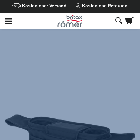
Kostenloser Versand
Kostenlose Retouren
Zum
Hauptinhalt
springen
Britax
Kinderwagen-
Organizer
Black,
1
von
1