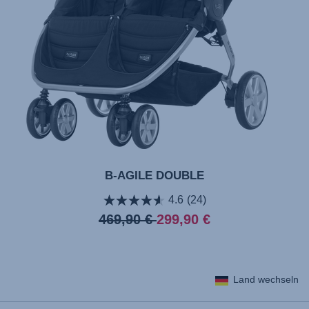
B-AGILE DOUBLE
4.6
(24)
Originalpreis
Aktueller
469,90 €
299,90 €
Preis
Land wechseln