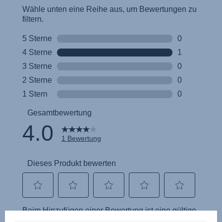
Инструкция пользователя (Русский язык)
Instrukcja użytkownika (Język polski)
Návod na použitie (Slovenský jazyk)
Инструкция за ползване (Български език)
Upute za uporabu (Hrvatski jezik)
Pokyny k použití (Čeština)
Brugerinstruktioner (Dansk)
Gebruiksinstructies (Nederlands)
Kasutusjuhend (Eesti keel)
Käyttöohjeet (Suomi)
Οδηγίες χρήσης (Ελληνική γλώσσα)
Használati útmutató (Magyar nyelv)
Lietošanas instrukcija (Latviešu valoda)