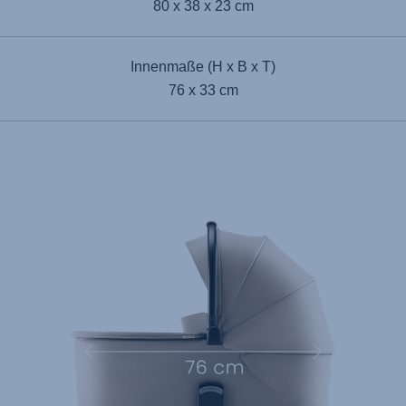
80 x 38 x 23 cm
Innenmaße (H x B x T)
76 x 33 cm