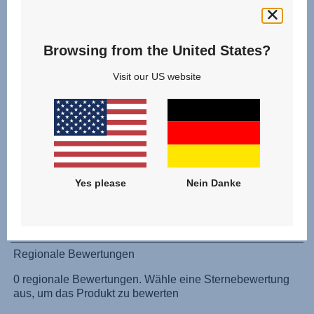
Naudojimo instrukcija (Lietuvių kalba)
Monteringsanvisning (Norsk)
Browsing from the United States?
Instrucţiuni de utilizare (Limba română)
Uputstvo za korišcenje (Srpski)
Visit our US website
Navodila za uporabo (Slovenščina)
Bruksanvisning (Svenska)
Kullanım talimatı (Türkçe)
Yes please
Nein Danke