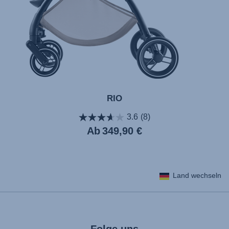
RIO
3.6
(8)
Aktueller
Ab
349,90 €
Preis
Land wechseln