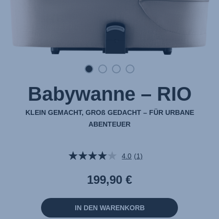
Babywanne – RIO
KLEIN GEMACHT, GROß GEDACHT – FÜR URBANE
ABENTEUER
4.0
(1)
Bewertung
lesen.
Link
199,90 €
auf
derselben
Seite.
IN DEN WARENKORB