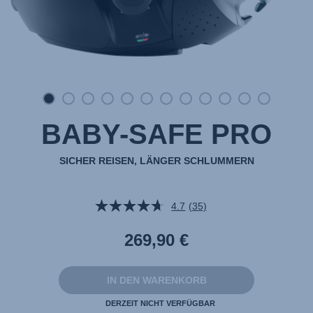
BABY-SAFE PRO
SICHER REISEN, LÄNGER SCHLUMMERN
4.7
(35)
35
Bewertungen
lesen.
269,90 €
Link
auf
derselben
Seite.
IN DEN WARENKORB
DERZEIT NICHT VERFÜGBAR