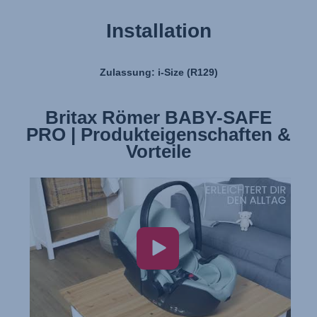
Installation
Zulassung: i-Size (R129)
Britax Römer BABY-SAFE
Britax Römer BABY-SAFE
PRO | Produkteigenschaften &
PRO | Installation
Vorteile