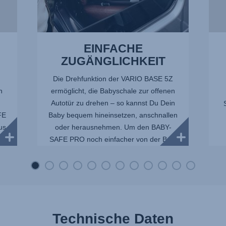
14
EINFACHE
ZUGÄNGLICHKEIT
Die Drehfunktion der VARIO BASE 5Z
h
ermöglicht, die Babyschale zur offenen
u
Autotür zu drehen – so kannst Du Dein
FE
Baby bequem hineinsetzen, anschnallen
aus
oder herausnehmen. Um den BABY-
SAFE PRO noch einfacher von der Ba...
E
Technische Daten