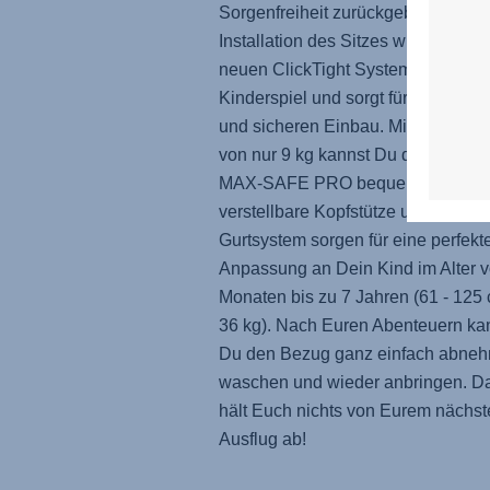
Sorgenfreiheit zurückgeben! Die
Installation des Sitzes wird mit un
neuen ClickTight System zum
Kinderspiel und sorgt für einen sch
und sicheren Einbau. Mit einem Ge
von nur 9 kg kannst Du den
MAX-SAFE PRO
bequem tragen. 
verstellbare Kopfstütze und das
Gurtsystem sorgen für eine perfekt
Anpassung an Dein Kind im Alter v
Monaten bis zu 7 Jahren (61 - 125 
36 kg). Nach Euren Abenteuern ka
Du den Bezug ganz einfach abne
waschen und wieder anbringen. D
hält Euch nichts von Eurem nächst
Ausflug ab!