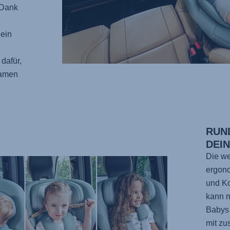
 Dank
Dein
 dafür,
samen
RUN
DEI
Die we
ergono
und Ko
kann m
Babys
mit zu