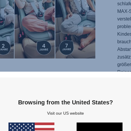
schlaf
MAX-
verste
probl
Kindes
brauch
Abstan
zusätz
größer
Reise
TERN
Browsing from the United States?
chein
shalb
Visit our US website