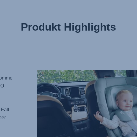
Produkt Highlights
 komme
RO
 Fall
per