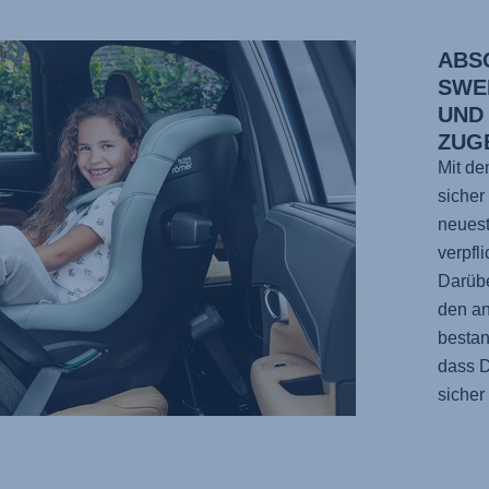
ABS
SWE
UND
ZUG
Mit d
sicher
neues
verpfl
Darübe
den an
bestan
dass D
sicher 