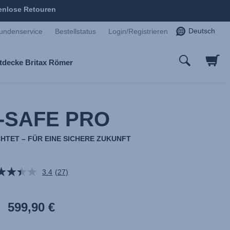
enlose Retouren
Deutsch
undenservice
Bestellstatus
Login/Registrieren
tdecke Britax Römer
-SAFE PRO
TET – FÜR EINE SICHERE ZUKUNFT
3.4
(27)
27
Bewertungen
lesen.
Link
599,90 €
auf
derselben
Seite.