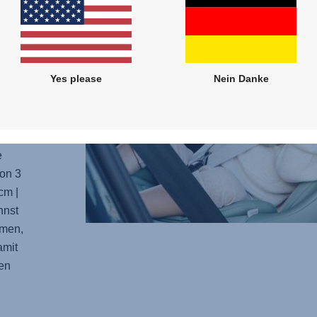
serem
nellen
Yes please
Nein Danke
wicht
Die
e
on 3
cm |
nnst
hmen,
amit
en